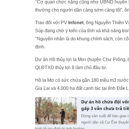
"Cơ quan chức năng cũng như UBND huyện Ea 
thường cho người dân càng sớm càng tốt”, ôn
Trao đổi với PV
Infonet
, ông Nguyễn Thiên Vă
Súp đang chờ ý kiến của tỉnh và khả năng trong
"Nguyên nhân là do khung chính sách, còn cô
định.
Dự án Hồ thủy lợi Ia Mơr (huyện Chư Prông, t
QLĐTXD thủy lợi 8 làm chủ đầu tư.
Hồ Ia Mơ có sức chứa gần 180 triệu m3 nước, 
Gia Lai và 4.000 ha đất canh tác tại tỉnh Đắk L
Dự án hồ chứa đội vốn
gấp 3 vẫn chưa trả ti
Dừng sản xuất để bàn giao
người dân xã Cư Êwi (huyện 
kinh tế gia đình bị ảnh hưởng