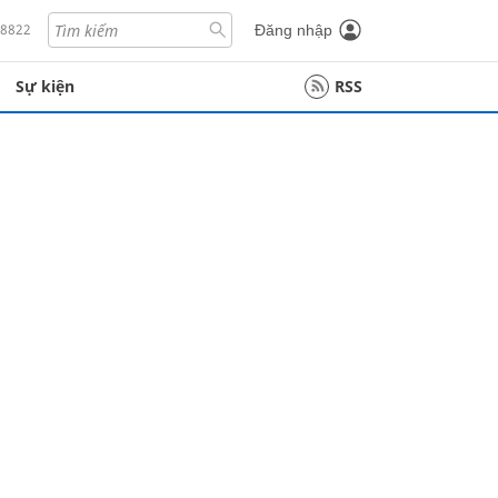
18822
Đăng nhập
Sự kiện
RSS