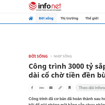
Đời sống
Thị trường
Thế giới
ĐỜI SỐNG
NHỊP SỐNG
Công trình 3000 tỷ sắ
dài cổ chờ tiền đền b
Công trình đã cơ bản đã hoàn thành sau h
hồi để giải phóng mặt bằng vẫn chưa nhận