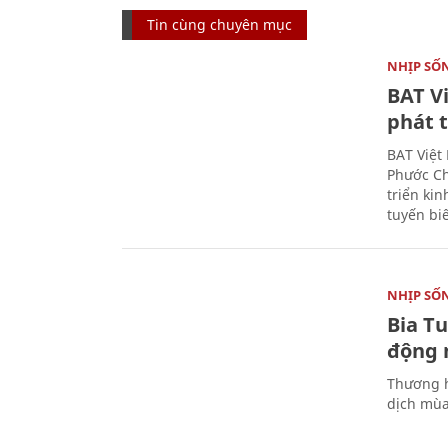
Tin cùng chuyên mục
NHỊP SỐ
BAT V
phát t
BAT Việt
Phước Ch
triển ki
tuyến bi
NHỊP SỐ
Bia T
động 
Thương h
dịch mùa