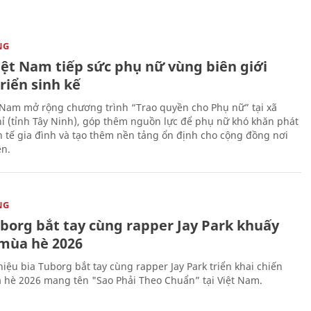
NG
iệt Nam tiếp sức phụ nữ vùng biên giới
riển sinh kế
 Nam mở rộng chương trình “Trao quyền cho Phụ nữ” tại xã
ỉ (tỉnh Tây Ninh), góp thêm nguồn lực để phụ nữ khó khăn phát
nh tế gia đình và tạo thêm nền tảng ổn định cho cộng đồng nơi
ên.
NG
uborg bắt tay cùng rapper Jay Park khuấy
mùa hè 2026
iệu bia Tuborg bắt tay cùng rapper Jay Park triển khai chiến
 hè 2026 mang tên "Sao Phải Theo Chuẩn” tại Việt Nam.