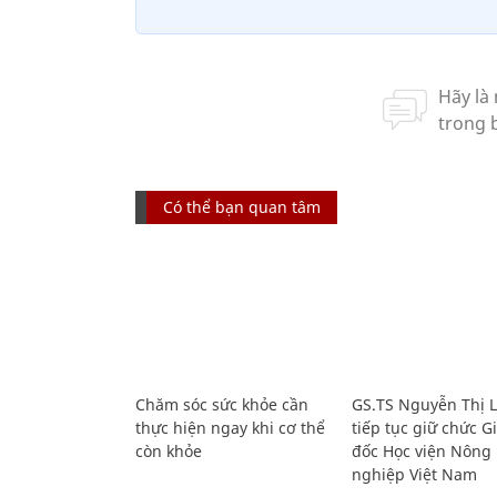
Có thể bạn quan tâm
Chăm sóc sức khỏe cần
GS.TS Nguyễn Thị 
thực hiện ngay khi cơ thể
tiếp tục giữ chức 
còn khỏe
đốc Học viện Nông
nghiệp Việt Nam