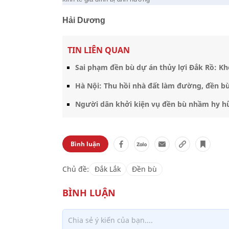
Hải Dương
TIN LIÊN QUAN
Sai phạm đền bù dự án thủy lợi Đắk Rồ: Khở
Hà Nội: Thu hồi nhà đất làm đường, đền bù
Người dân khởi kiện vụ đền bù nhầm hy hữ
Bình luận
Chủ đề:
Đắk Lắk
Đền bù