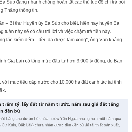
Súp đang nhanh chóng hoàn tất các thủ tục để chi trả bồi
g Thắng thông tin.
n – Bí thư Huyện ủy Ea Súp cho biết, hiện nay huyện Ea
 tuần này sẽ có câu trả lời và việc chậm trả tiền này.
ng tác kiểm đếm... đều đã được làm xong", ông Văn khẳng
ỉnh Gia Lai) có tổng mức đầu tư hơn 3.000 tỷ đồng, do Ban
với mục tiêu cấp nước cho 10.000 ha đất canh tác tại tỉnh
ắk.
 trăm tỷ, lấy đất từ năm trước, năm sau giá đất tăng
ền đền bù
 mặt bằng cho dự án hồ chứa nước Yên Ngựa nhưng hơn một năm qua
Cư Kuin, Đắk Lắk) chưa nhận được tiền đền bù để tái thiết sản xuất,