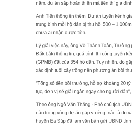
năm, dự án sắp hoàn thiện mà tiền thì gia đ
Anh Tiến thông tin thêm: Dự án tuyến kênh gia
trung bình mỗi hộ dân bị thu hồi 500 – 1.000m
chưa ai nhận được tiền.
Lý giải việc này, ông Võ Thành Toàn, Trưởng
Đắk Lắk) thông tin, quá trình thi công tuyến 
(GPMB) đất của 354 hộ dân. Tuy nhiên, do gặ
xác định tuổi cây trồng nên phương án bồi t
“Tổng số tiền bồi thường, hỗ trợ khoảng 20 tỷ
tục, đơn vị sẽ giải ngân ngay cho người dân”,
Theo ông Ngô Văn Thắng - Phó chủ tịch UBND 
dân trong vùng dự án gặp vướng mắc là do 
huyện Ea Súp đã làm văn bản gửi UBND tỉnh Đ