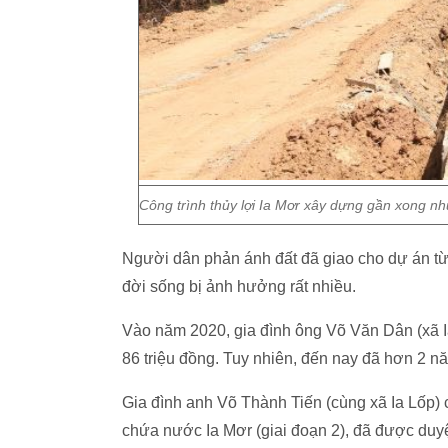
Công trình thủy lợi Ia Mơr xây dựng gần xong n
Người dân phản ánh đất đã giao cho dự án từ
đời sống bị ảnh hưởng rất nhiều.
Vào năm 2020, gia đình ông Võ Văn Dân (xã I
86 triệu đồng. Tuy nhiên, đến nay đã hơn 2 n
Gia đình anh Võ Thành Tiến (cùng xã Ia Lốp) 
chứa nước Ia Mơr (giai đoạn 2), đã được duyệ