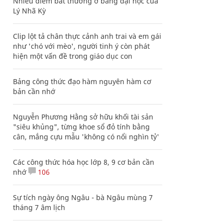
Nhiều điểm bất thường ở bằng đại học của
Lý Nhã Kỳ
Clip lột tả chân thực cảnh anh trai và em gái
như 'chó với mèo', người tinh ý còn phát
hiện một vấn đề trong giáo dục con
Bảng công thức đạo hàm nguyên hàm cơ
bản cần nhớ
Nguyễn Phương Hằng sở hữu khối tài sản
"siêu khủng", từng khoe sổ đỏ tính bằng
cân, mắng cựu mẫu 'không có nổi nghìn tỷ'
Các công thức hóa học lớp 8, 9 cơ bản cần
nhớ
106
Sự tích ngày ông Ngâu - bà Ngâu mùng 7
tháng 7 âm lịch