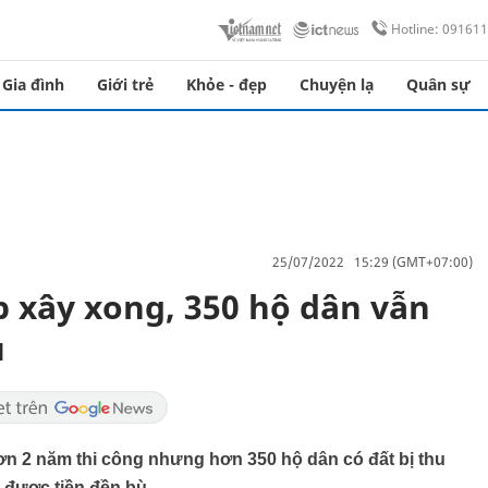
Hotline: 09161
Gia đình
Giới trẻ
Khỏe - đẹp
Chuyện lạ
Quân sự
25/07/2022 15:29 (GMT+07:00)
p xây xong, 350 hộ dân vẫn
ù
ơn 2 năm thi công nhưng hơn 350 hộ dân có đất bị thu
 được tiền đền bù.