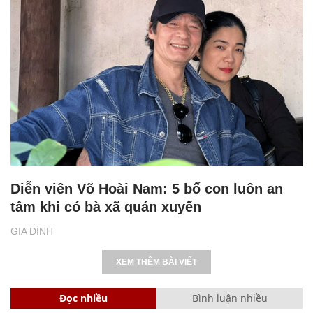
Diễn viên Võ Hoài Nam: 5 bố con luôn an
tâm khi có bà xã quán xuyến
GIA ĐÌNH
XEM THÊM BÀI VIẾT
Đọc nhiều
Bình luận nhiều