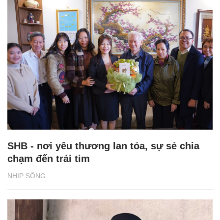
SHB - nơi yêu thương lan tỏa, sự sẻ chia
chạm đến trái tim
NHỊP SỐNG