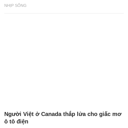
NHỊP SỐNG
Người Việt ở Canada thắp lửa cho giấc mơ
ô tô điện