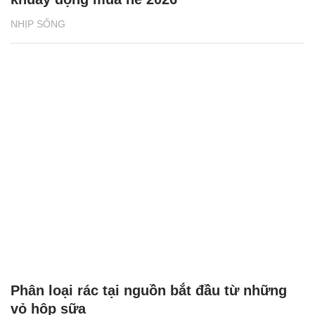
NHỊP SỐNG
Phân loại rác tại nguồn bắt đầu từ những
vỏ hộp sữa