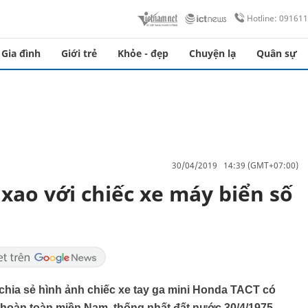
Hotline: 09161
Gia đình
Giới trẻ
Khỏe - đẹp
Chuyện lạ
Quân sự
30/04/2019 14:39 (GMT+07:00)
ao với chiếc xe máy biển số
hia sẻ hình ảnh chiếc xe tay ga mini Honda TACT có
g hoàn toàn miền Nam, thống nhất đất nước 30/4/1975.