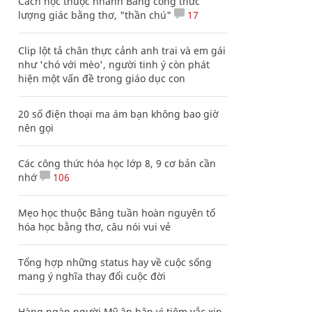
Cách học thuộc nhanh Bảng công thức
lượng giác bằng thơ, "thần chú"
17
Clip lột tả chân thực cảnh anh trai và em gái
như 'chó với mèo', người tinh ý còn phát
hiện một vấn đề trong giáo dục con
20 số điện thoại ma ám bạn không bao giờ
nên gọi
Các công thức hóa học lớp 8, 9 cơ bản cần
nhớ
106
Mẹo học thuộc Bảng tuần hoàn nguyên tố
hóa học bằng thơ, câu nói vui vẻ
Tổng hợp những status hay về cuộc sống
mang ý nghĩa thay đổi cuộc đời
Hàng ngàn người Mỹ ân hận vì tiêm vắc xin