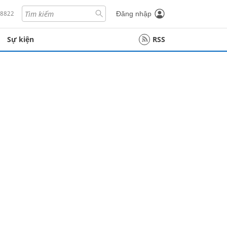
18822
Đăng nhập
Sự kiện
RSS