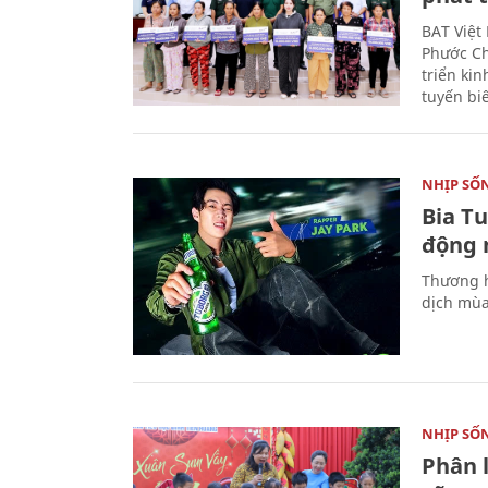
BAT Việt
Phước Ch
triển ki
tuyến bi
NHỊP SỐ
Bia T
động 
Thương h
dịch mùa
NHỊP SỐ
Phân 