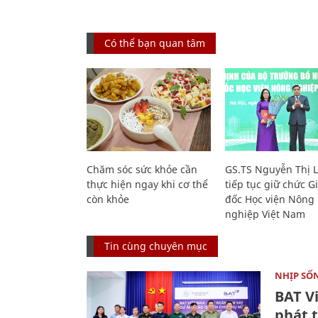
Có thể bạn quan tâm
Chăm sóc sức khỏe cần
GS.TS Nguyễn Thị 
thực hiện ngay khi cơ thể
tiếp tục giữ chức 
còn khỏe
đốc Học viện Nông
nghiệp Việt Nam
Tin cùng chuyên mục
NHỊP SỐ
BAT V
phát t