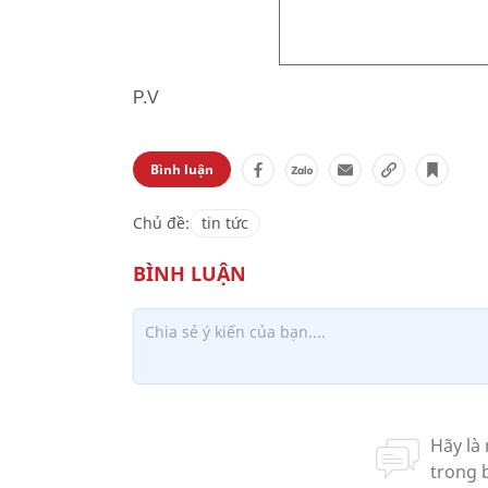
P.V
Bình luận
Chủ đề:
tin tức