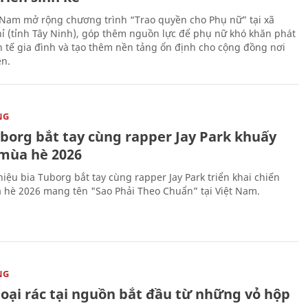
 Nam mở rộng chương trình “Trao quyền cho Phụ nữ” tại xã
ỉ (tỉnh Tây Ninh), góp thêm nguồn lực để phụ nữ khó khăn phát
nh tế gia đình và tạo thêm nền tảng ổn định cho cộng đồng nơi
ên.
NG
uborg bắt tay cùng rapper Jay Park khuấy
mùa hè 2026
iệu bia Tuborg bắt tay cùng rapper Jay Park triển khai chiến
 hè 2026 mang tên "Sao Phải Theo Chuẩn” tại Việt Nam.
NG
loại rác tại nguồn bắt đầu từ những vỏ hộp