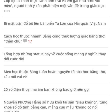
Clip lột tả chân thực cảnh anh trai và em gái như 'chó với
mèo', người tinh ý còn phát hiện một vấn đề trong giáo dục
con
Bí mật trận đổ bộ lên bãi biển Tà Lơn của Hải quân Việt Nam
Cách học thuộc nhanh Bảng công thức lượng giác bằng thơ,
"thần chú"
17
Tổng hợp những status hay về cuộc sống mang ý nghĩa thay
đổi cuộc đời
Mẹo học thuộc Bảng tuần hoàn nguyên tố hóa học bằng thơ,
câu nói vui vẻ
20 số điện thoại ma ám bạn không bao giờ nên gọi
Nguyễn Phương Hằng sở hữu khối tài sản "siêu khủng", từng
khoe sổ đỏ tính bằng cân, mắng cựu mẫu 'không có nổi