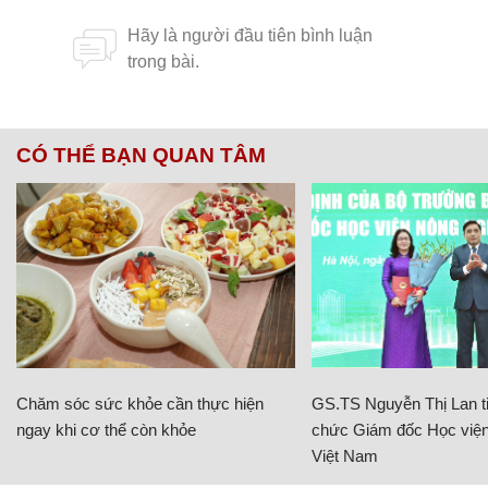
CÓ THỂ BẠN QUAN TÂM
Chăm sóc sức khỏe cần thực hiện
GS.TS Nguyễn Thị Lan ti
ngay khi cơ thể còn khỏe
chức Giám đốc Học viện
Việt Nam