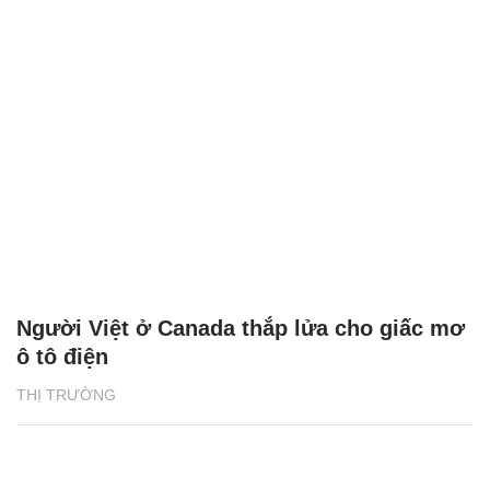
Người Việt ở Canada thắp lửa cho giấc mơ
ô tô điện
THỊ TRƯỜNG