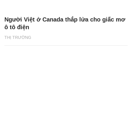
Người Việt ở Canada thắp lửa cho giấc mơ
ô tô điện
THỊ TRƯỜNG