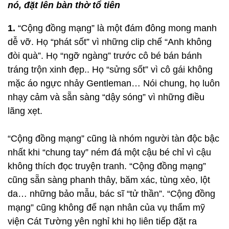
nó, đặt lên bàn thờ tổ tiên
1.
“Cộng đồng mạng” là một đám đông mong manh
dễ vỡ. Họ “phát sốt” vì những clip chế “Anh không
đòi quà”. Họ “ngỡ ngàng” trước cô bé bán bánh
tráng trộn xinh đẹp.. Họ “sửng sốt” vì cô gái không
mặc áo ngực nhảy Gentleman… Nói chung, họ luôn
nhạy cảm và sẵn sàng “dậy sóng” vì những điều
lãng xẹt.
“Cộng đồng mạng” cũng là nhóm người tàn độc bậc
nhất khi “chung tay” ném đá một cậu bé chỉ vì cậu
không thích đọc truyện tranh. “Cộng đồng mạng”
cũng sẵn sàng phanh thây, băm xác, tùng xẻo, lột
da… những bảo mẫu, bác sĩ “tử thần”. “Cộng đồng
mạng” cũng không để nạn nhân của vụ thẩm mỹ
viện Cát Tường yên nghỉ khi họ liên tiếp đặt ra