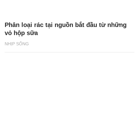
Phân loại rác tại nguồn bắt đầu từ những
vỏ hộp sữa
NHỊP SỐNG