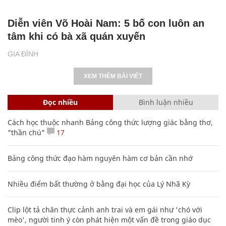
Diễn viên Võ Hoài Nam: 5 bố con luôn an
tâm khi có bà xã quán xuyến
GIA ĐÌNH
XEM THÊM BÀI VIẾT
Đọc nhiều
Bình luận nhiều
Cách học thuộc nhanh Bảng công thức lượng giác bằng thơ,
"thần chú"
17
Bảng công thức đạo hàm nguyên hàm cơ bản cần nhớ
Nhiều điểm bất thường ở bằng đại học của Lý Nhã Kỳ
Clip lột tả chân thực cảnh anh trai và em gái như 'chó với
mèo', người tinh ý còn phát hiện một vấn đề trong giáo dục