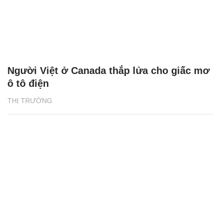
Người Việt ở Canada thắp lửa cho giấc mơ
ô tô điện
THỊ TRƯỜNG