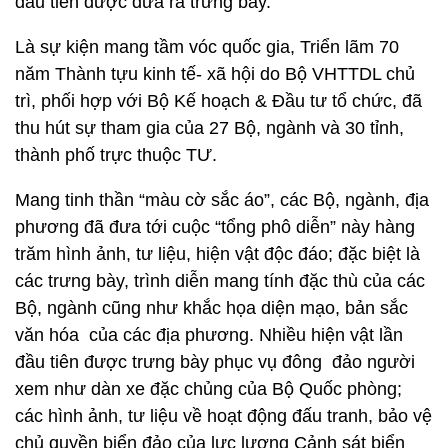
đầu tiên được đưa ra trưng bày.
Là sự kiện mang tầm vóc quốc gia, Triển lãm 70
năm Thành tựu kinh tế- xã hội do Bộ VHTTDL chủ
trì, phối hợp với Bộ Kế hoạch & Đầu tư tổ chức, đã
thu hút sự tham gia của 27 Bộ, ngành và 30 tỉnh,
thành phố trực thuộc TƯ.
Mang tinh thần “màu cờ sắc áo”, các Bộ, ngành, địa
phương đã đưa tới cuộc “tổng phô diễn” này hàng
trăm hình ảnh, tư liệu, hiện vật độc đáo; đặc biệt là
các trưng bày, trình diễn mang tính đặc thù của các
Bộ, ngành cũng như khắc họa diện mạo, bản sắc
văn hóa của các địa phương. Nhiều hiện vật lần
đầu tiên được trưng bày phục vụ đông đảo người
xem như dàn xe đặc chủng của Bộ Quốc phòng;
các hình ảnh, tư liệu về hoạt động đấu tranh, bảo vệ
chủ quyền biển đảo của lực lượng Cảnh sát biển