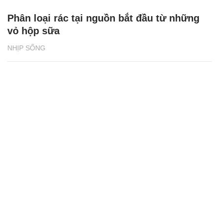
Phân loại rác tại nguồn bắt đầu từ những
vỏ hộp sữa
NHỊP SỐNG