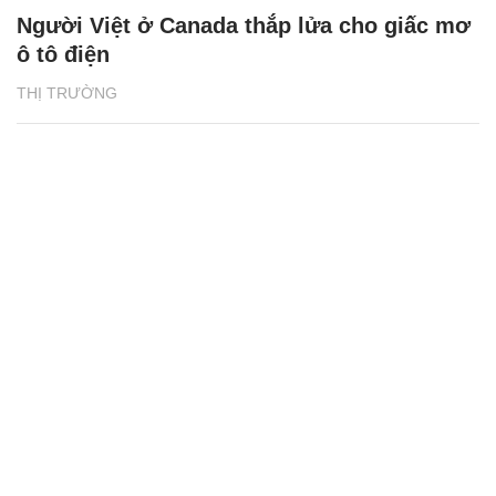
Người Việt ở Canada thắp lửa cho giấc mơ
ô tô điện
THỊ TRƯỜNG