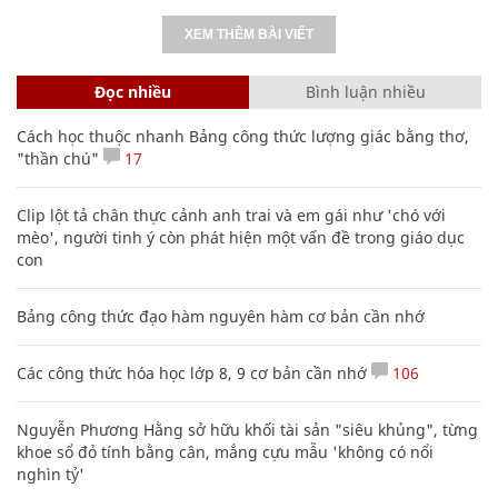
XEM THÊM BÀI VIẾT
Đọc nhiều
Bình luận nhiều
Cách học thuộc nhanh Bảng công thức lượng giác bằng thơ,
"thần chú"
17
Clip lột tả chân thực cảnh anh trai và em gái như 'chó với
mèo', người tinh ý còn phát hiện một vấn đề trong giáo dục
con
Bảng công thức đạo hàm nguyên hàm cơ bản cần nhớ
Các công thức hóa học lớp 8, 9 cơ bản cần nhớ
106
Nguyễn Phương Hằng sở hữu khối tài sản "siêu khủng", từng
khoe sổ đỏ tính bằng cân, mắng cựu mẫu 'không có nổi
nghìn tỷ'