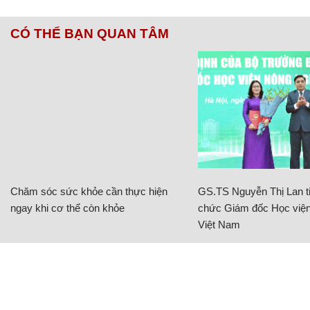
CÓ THỂ BẠN QUAN TÂM
Chăm sóc sức khỏe cần thực hiện
GS.TS Nguyễn Thị Lan ti
ngay khi cơ thể còn khỏe
chức Giám đốc Học viện
Việt Nam