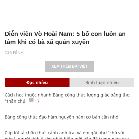
Diễn viên Võ Hoài Nam: 5 bố con luôn an
tâm khi có bà xã quán xuyến
GIA ĐÌNH
XEM THÊM BÀI VIẾT
Đọc nhiều
Bình luận nhiều
Cách học thuộc nhanh Bảng công thức lượng giác bằng thơ,
"thần chú"
17
Bảng công thức đạo hàm nguyên hàm cơ bản cần nhớ
Clip lột tả chân thực cảnh anh trai và em gái như 'chó với
mèo', người tinh ý còn phát hiện một vấn đề trong giáo dục