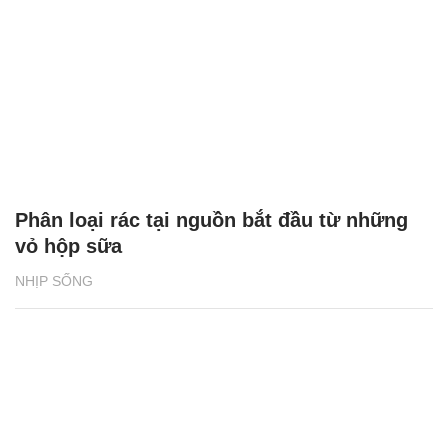
Phân loại rác tại nguồn bắt đầu từ những
vỏ hộp sữa
NHỊP SỐNG