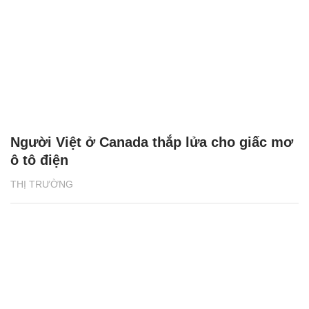
Người Việt ở Canada thắp lửa cho giấc mơ
ô tô điện
THỊ TRƯỜNG