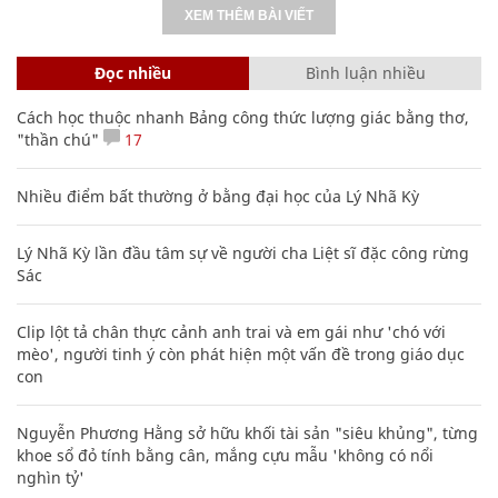
XEM THÊM BÀI VIẾT
Đọc nhiều
Bình luận nhiều
Cách học thuộc nhanh Bảng công thức lượng giác bằng thơ,
"thần chú"
17
Nhiều điểm bất thường ở bằng đại học của Lý Nhã Kỳ
Lý Nhã Kỳ lần đầu tâm sự về người cha Liệt sĩ đặc công rừng
Sác
Clip lột tả chân thực cảnh anh trai và em gái như 'chó với
mèo', người tinh ý còn phát hiện một vấn đề trong giáo dục
con
Nguyễn Phương Hằng sở hữu khối tài sản "siêu khủng", từng
khoe sổ đỏ tính bằng cân, mắng cựu mẫu 'không có nổi
nghìn tỷ'