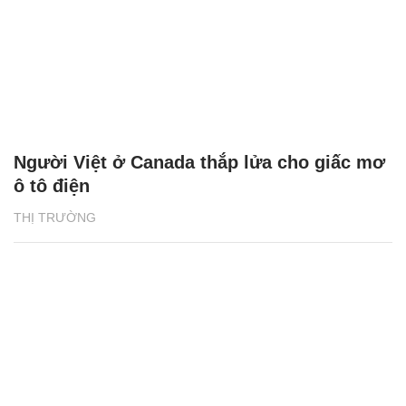
Người Việt ở Canada thắp lửa cho giấc mơ
ô tô điện
THỊ TRƯỜNG