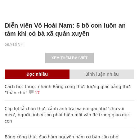
Diễn viên Võ Hoài Nam: 5 bố con luôn an
tâm khi có bà xã quán xuyến
GIA ĐÌNH
XEM THÊM BÀI VIẾT
Đọc nhiều
Bình luận nhiều
Cách học thuộc nhanh Bảng công thức lượng giác bằng thơ,
"thần chú"
17
Clip lột tả chân thực cảnh anh trai và em gái như 'chó với
mèo', người tinh ý còn phát hiện một vấn đề trong giáo dục
con
Bảng công thức đạo hàm nguyên hàm cơ bản cần nhớ