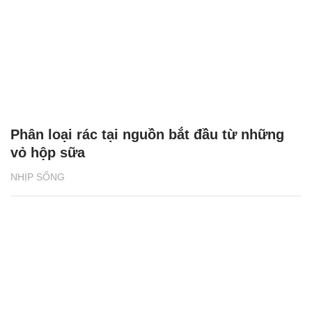
Phân loại rác tại nguồn bắt đầu từ những
vỏ hộp sữa
NHỊP SỐNG