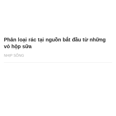
Phân loại rác tại nguồn bắt đầu từ những
vỏ hộp sữa
NHỊP SỐNG