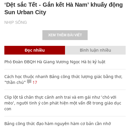
‘Dệt sắc Tết - Gắn kết Hà Nam’ khuấy động
Sun Urban City
NHỊP SỐNG
XEM THÊM BÀI VIẾT
Đọc nhiều
Bình luận nhiều
Phó Đoàn ĐBQH Hà Giang Vương Ngọc Hà bị kỷ luật
Cách học thuộc nhanh Bảng công thức lượng giác bằng thơ,
"thần chú"
17
Clip lột tả chân thực cảnh anh trai và em gái như 'chó với
mèo', người tinh ý còn phát hiện một vấn đề trong giáo dục
con
Bảng công thức đạo hàm nguyên hàm cơ bản cần nhớ