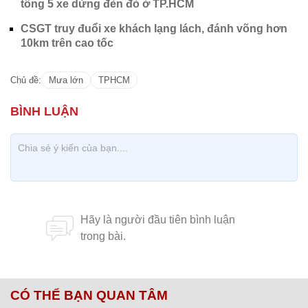
tông 5 xe dừng đèn đỏ ở TP.HCM
CSGT truy đuổi xe khách lạng lách, đánh võng hơn
10km trên cao tốc
Chủ đề:
Mưa lớn
TPHCM
CÓ THỂ BẠN QUAN TÂM