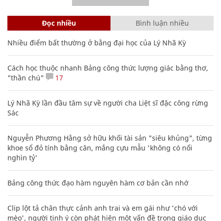
Đọc nhiều
Bình luận nhiều
Nhiều điểm bất thường ở bằng đại học của Lý Nhã Kỳ
Cách học thuộc nhanh Bảng công thức lượng giác bằng thơ,
"thần chú"
17
Lý Nhã Kỳ lần đầu tâm sự về người cha Liệt sĩ đặc công rừng
Sác
Nguyễn Phương Hằng sở hữu khối tài sản "siêu khủng", từng
khoe sổ đỏ tính bằng cân, mắng cựu mẫu 'không có nổi
nghìn tỷ'
Bảng công thức đạo hàm nguyên hàm cơ bản cần nhớ
Clip lột tả chân thực cảnh anh trai và em gái như 'chó với
mèo', người tinh ý còn phát hiện một vấn đề trong giáo dục