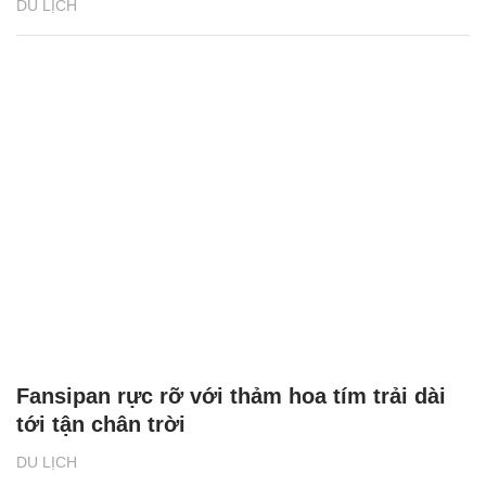
DU LỊCH
Fansipan rực rỡ với thảm hoa tím trải dài
tới tận chân trời
DU LỊCH