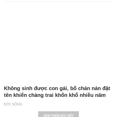
Không sinh được con gái, bố chán nản đặt
tên khiến chàng trai khốn khổ nhiều năm
ĐỜI SỐNG
XEM THÊM BÀI VIẾT