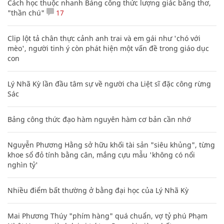
Cách học thuộc nhanh Bảng công thức lượng giác bằng thơ,
"thần chú"
17
Clip lột tả chân thực cảnh anh trai và em gái như 'chó với
mèo', người tinh ý còn phát hiện một vấn đề trong giáo dục
con
Lý Nhã Kỳ lần đầu tâm sự về người cha Liệt sĩ đặc công rừng
Sác
Bảng công thức đạo hàm nguyên hàm cơ bản cần nhớ
Nguyễn Phương Hằng sở hữu khối tài sản "siêu khủng", từng
khoe sổ đỏ tính bằng cân, mắng cựu mẫu 'không có nổi
nghìn tỷ'
Nhiều điểm bất thường ở bằng đại học của Lý Nhã Kỳ
Mai Phương Thúy "phím hàng" quá chuẩn, vợ tỷ phú Phạm