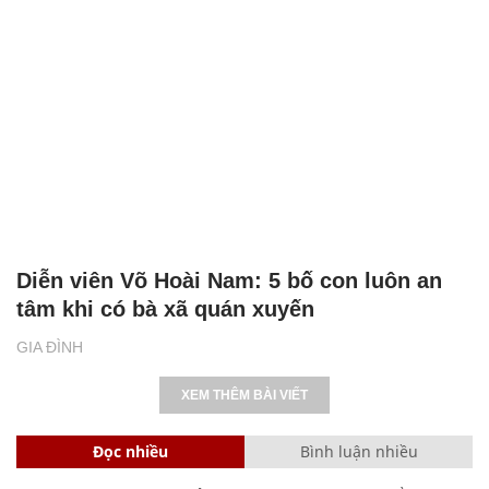
Diễn viên Võ Hoài Nam: 5 bố con luôn an
tâm khi có bà xã quán xuyến
GIA ĐÌNH
XEM THÊM BÀI VIẾT
Đọc nhiều
Bình luận nhiều