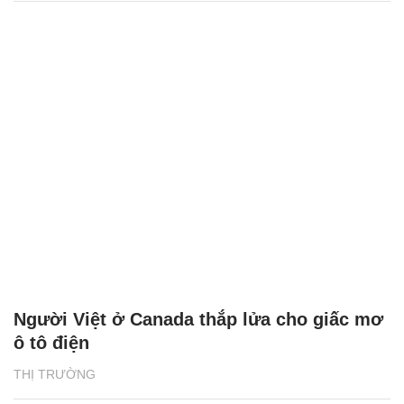
Người Việt ở Canada thắp lửa cho giấc mơ
ô tô điện
THỊ TRƯỜNG