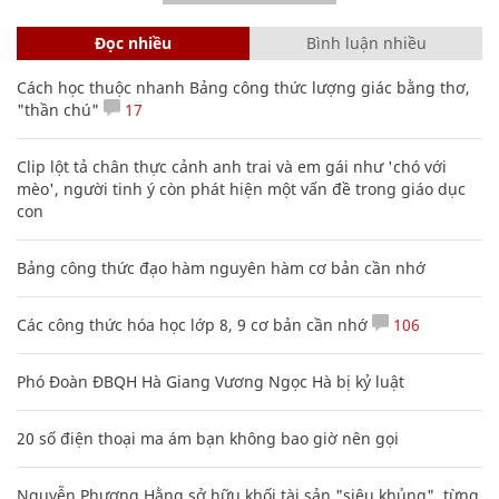
Đọc nhiều
Bình luận nhiều
Cách học thuộc nhanh Bảng công thức lượng giác bằng thơ,
"thần chú"
17
Clip lột tả chân thực cảnh anh trai và em gái như 'chó với
mèo', người tinh ý còn phát hiện một vấn đề trong giáo dục
con
Bảng công thức đạo hàm nguyên hàm cơ bản cần nhớ
Các công thức hóa học lớp 8, 9 cơ bản cần nhớ
106
Phó Đoàn ĐBQH Hà Giang Vương Ngọc Hà bị kỷ luật
20 số điện thoại ma ám bạn không bao giờ nên gọi
Nguyễn Phương Hằng sở hữu khối tài sản "siêu khủng", từng