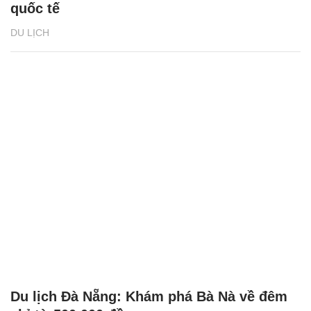
quốc tế
DU LỊCH
Du lịch Đà Nẵng: Khám phá Bà Nà về đêm