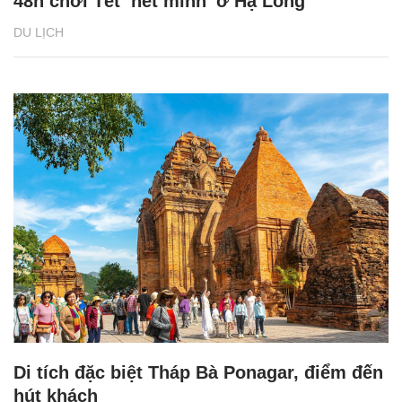
48h chơi Tết ‘hết mình’ ở Hạ Long
DU LỊCH
Di tích đặc biệt Tháp Bà Ponagar, điểm đến
hút khách