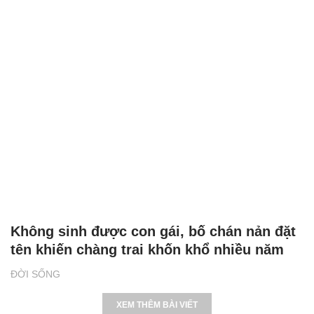
Không sinh được con gái, bố chán nản đặt
tên khiến chàng trai khốn khổ nhiều năm
ĐỜI SỐNG
XEM THÊM BÀI VIẾT