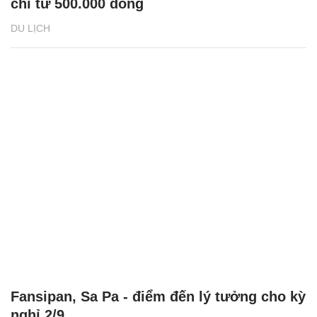
chỉ từ 500.000 đồng
DU LỊCH
Fansipan, Sa Pa - điểm đến lý tưởng cho kỳ
nghỉ 2/9