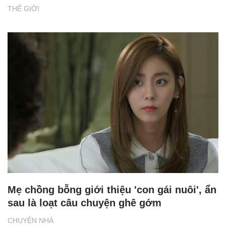
THẾ GIỚI
Mẹ chồng bỗng giới thiệu 'con gái nuôi', ẩn
sau là loạt câu chuyện ghê gớm
CHUYỆN NHÀ