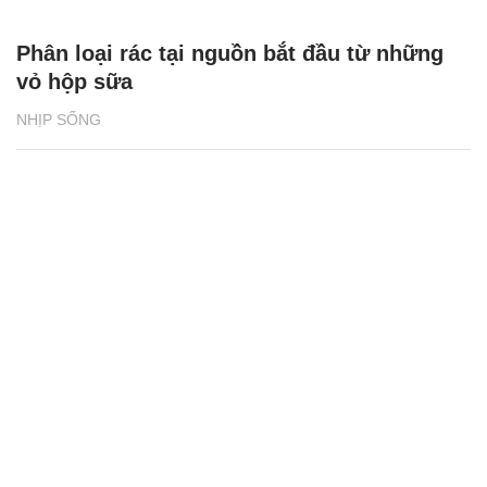
Phân loại rác tại nguồn bắt đầu từ những
vỏ hộp sữa
NHỊP SỐNG