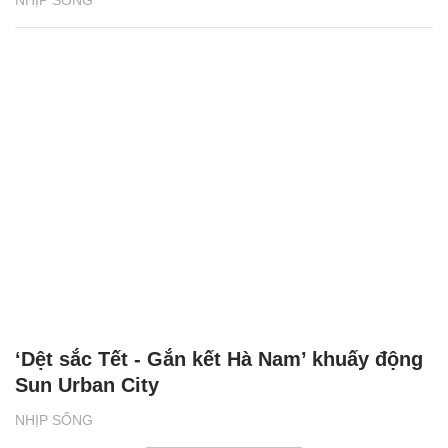
‘Dệt sắc Tết - Gắn kết Hà Nam’ khuấy động
Sun Urban City
NHỊP SỐNG