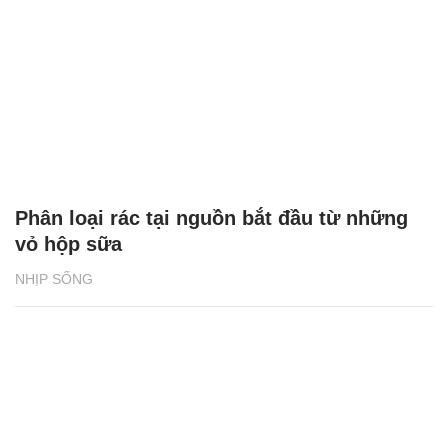
Phân loại rác tại nguồn bắt đầu từ những
vỏ hộp sữa
NHỊP SỐNG