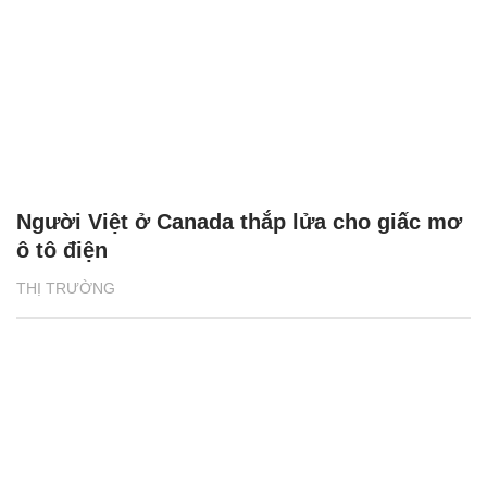
Người Việt ở Canada thắp lửa cho giấc mơ
ô tô điện
THỊ TRƯỜNG