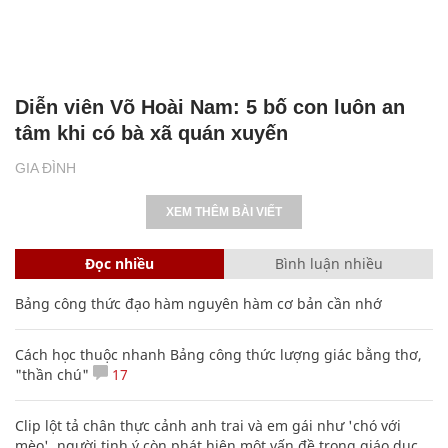
Diễn viên Võ Hoài Nam: 5 bố con luôn an
tâm khi có bà xã quán xuyến
GIA ĐÌNH
XEM THÊM BÀI VIẾT
Đọc nhiều
Bình luận nhiều
Bảng công thức đạo hàm nguyên hàm cơ bản cần nhớ
Cách học thuộc nhanh Bảng công thức lượng giác bằng thơ,
"thần chú"
17
Clip lột tả chân thực cảnh anh trai và em gái như 'chó với
mèo', người tinh ý còn phát hiện một vấn đề trong giáo dục