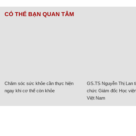
CÓ THỂ BẠN QUAN TÂM
Chăm sóc sức khỏe cần thực hiện
GS.TS Nguyễn Thị Lan ti
ngay khi cơ thể còn khỏe
chức Giám đốc Học viện
Việt Nam