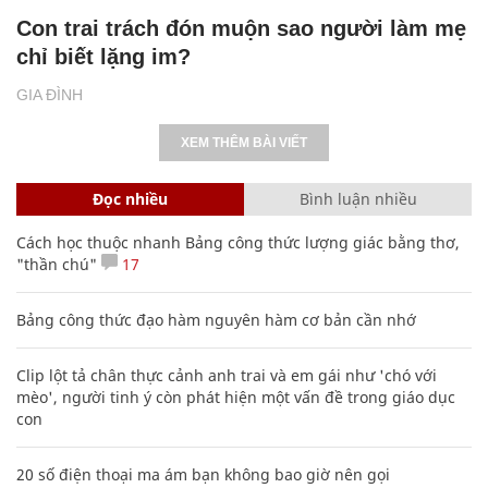
Con trai trách đón muộn sao người làm mẹ
chỉ biết lặng im?
GIA ĐÌNH
XEM THÊM BÀI VIẾT
Đọc nhiều
Bình luận nhiều
Cách học thuộc nhanh Bảng công thức lượng giác bằng thơ,
"thần chú"
17
Bảng công thức đạo hàm nguyên hàm cơ bản cần nhớ
Clip lột tả chân thực cảnh anh trai và em gái như 'chó với
mèo', người tinh ý còn phát hiện một vấn đề trong giáo dục
con
20 số điện thoại ma ám bạn không bao giờ nên gọi