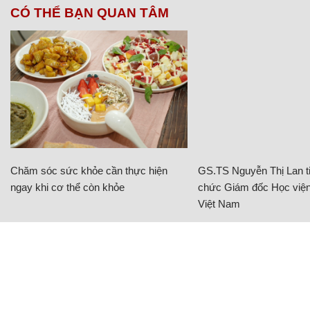
CÓ THỂ BẠN QUAN TÂM
Chăm sóc sức khỏe cần thực hiện
GS.TS Nguyễn Thị Lan ti
ngay khi cơ thể còn khỏe
chức Giám đốc Học viện
Việt Nam