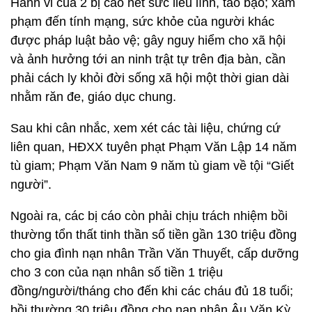
Hành vi của 2 bị cáo hết sức liều lĩnh, táo bạo; xâm
phạm đến tính mạng, sức khỏe của người khác
được pháp luật bảo vệ; gây nguy hiểm cho xã hội
và ảnh hưởng tới an ninh trật tự trên địa bàn, cần
phải cách ly khỏi đời sống xã hội một thời gian dài
nhằm răn đe, giáo dục chung.
Sau khi cân nhắc, xem xét các tài liệu, chứng cứ
liên quan, HĐXX tuyên phạt Phạm Văn Lập 14 năm
tù giam; Phạm Văn Nam 9 năm tù giam về tội “Giết
người”.
Ngoài ra, các bị cáo còn phải chịu trách nhiệm bồi
thường tổn thất tinh thần số tiền gần 130 triệu đồng
cho gia đình nạn nhân Trần Văn Thuyết, cấp dưỡng
cho 3 con của nạn nhân số tiền 1 triệu
đồng/người/tháng cho đến khi các cháu đủ 18 tuổi;
bồi thường 30 triệu đồng cho nạn nhân Âu Văn Kỳ.