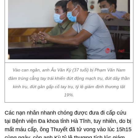
Vào can ngăn, anh Âu Văn Kỳ (37 tuổi) bị Phạm Văn Nam
đâm trúng cẳng tay trái khiến đứt động mạch trụ, đứt dây thần
kinh trụ, đứt gân gấp cổ tay trụ, tỷ lệ giám định thương tật
19%.
Các nạn nhân nhanh chóng được đưa đi cấp cứu
tại Bệnh viện Đa khoa tỉnh Hà Tĩnh, tuy nhiên, do bị
mất máu cấp, ông Thuyết đã tử vong vào lúc 15h15
cùng ngày, còn anh Kỳ tỷ lệ thương tích lúc giám