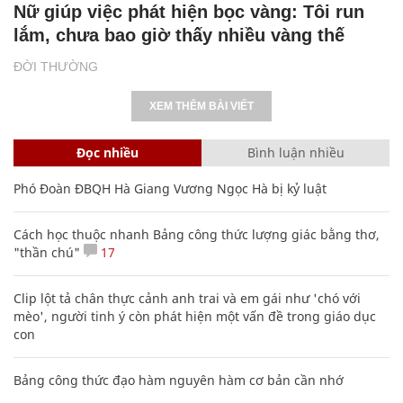
Nữ giúp việc phát hiện bọc vàng: Tôi run
lắm, chưa bao giờ thấy nhiều vàng thế
ĐỜI THƯỜNG
XEM THÊM BÀI VIẾT
Đọc nhiều
Bình luận nhiều
Phó Đoàn ĐBQH Hà Giang Vương Ngọc Hà bị kỷ luật
Cách học thuộc nhanh Bảng công thức lượng giác bằng thơ,
"thần chú"
17
Clip lột tả chân thực cảnh anh trai và em gái như 'chó với
mèo', người tinh ý còn phát hiện một vấn đề trong giáo dục
con
Bảng công thức đạo hàm nguyên hàm cơ bản cần nhớ