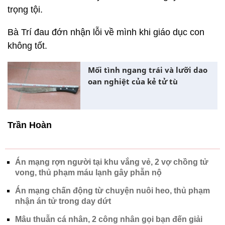
trọng tội.
Bà Trí đau đớn nhận lỗi về mình khi giáo dục con
không tốt.
Mối tình ngang trái và lưỡi dao
oan nghiệt của kẻ tử tù
Trần Hoàn
Án mạng rợn người tại khu vắng vẻ, 2 vợ chồng tử
vong, thủ phạm máu lạnh gây phẫn nộ
Án mạng chấn động từ chuyện nuôi heo, thủ phạm
nhận án tử trong day dứt
Mâu thuẫn cá nhân, 2 công nhân gọi bạn đến giải