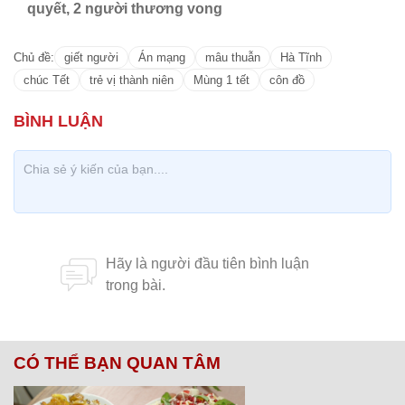
quyết, 2 người thương vong
Chủ đề:
giết người
Án mạng
mâu thuẫn
Hà Tĩnh
chúc Tết
trẻ vị thành niên
Mùng 1 tết
côn đồ
CÓ THỂ BẠN QUAN TÂM