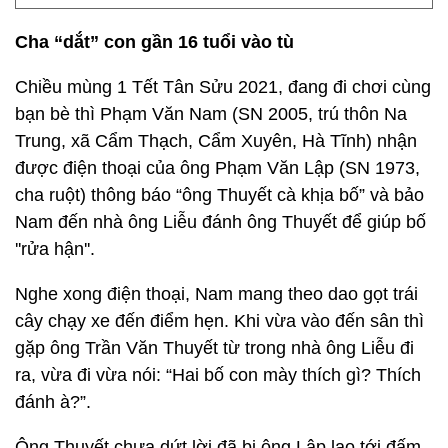
Cha “dắt” con gần 16 tuổi vào tù
Chiều mùng 1 Tết Tân Sửu 2021, đang đi chơi cùng
bạn bè thì Phạm Văn Nam (SN 2005, trú thôn Na
Trung, xã Cẩm Thạch, Cẩm Xuyên, Hà Tĩnh) nhận
được điện thoại của ông Phạm Văn Lập (SN 1973,
cha ruột) thông báo “ông Thuyết cà khịa bố” và bảo
Nam đến nhà ông Liễu đánh ông Thuyết để giúp bố
''rửa hận''.
Nghe xong điện thoại, Nam mang theo dao gọt trái
cây chạy xe đến điểm hẹn. Khi vừa vào đến sân thì
gặp ông Trần Văn Thuyết từ trong nhà ông Liễu đi
ra, vừa đi vừa nói: “Hai bố con mày thích gì? Thích
đánh à?”.
Ông Thuyết chưa dứt lời đã bị ông Lập lao tới đấm