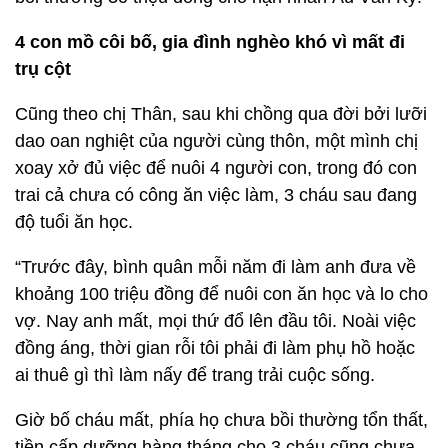
4 con mồ côi bố, gia đình nghèo khó vì mất đi
trụ cột
Cũng theo chị Thân, sau khi chồng qua đời bởi lưỡi
dao oan nghiệt của người cùng thôn, một mình chị
xoay xở đủ việc để nuôi 4 người con, trong đó con
trai cả chưa có công ăn việc làm, 3 cháu sau đang
độ tuổi ăn học.
“Trước đây, bình quân mỗi năm đi làm anh đưa về
khoảng 100 triệu đồng để nuôi con ăn học và lo cho
vợ. Nay anh mất, mọi thứ đổ lên đầu tôi. Noài việc
đồng áng, thời gian rỗi tôi phải đi làm phụ hồ hoặc
ai thuê gì thì làm nấy để trang trải cuộc sống.
Giờ bố cháu mất, phía họ chưa bồi thường tổn thất,
tiền cấp dưỡng hàng tháng cho 3 cháu cũng chưa