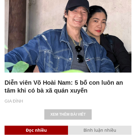
Diễn viên Võ Hoài Nam: 5 bố con luôn an
tâm khi có bà xã quán xuyến
GIA ĐÌNH
XEM THÊM BÀI VIẾT
Đọc nhiều
Bình luận nhiều