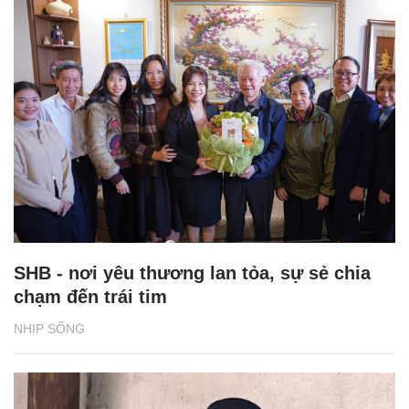
SHB - nơi yêu thương lan tỏa, sự sẻ chia
chạm đến trái tim
NHỊP SỐNG