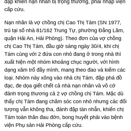
đập khiến nạn nhân bị trọng thương, phải nhập viện
cấp cứu.
Nạn nhân là vợ chồng chị Cao Thị Tám (SN 1977,
trú tại số nhà 81/162 Trung Tự, phường Đằng Lâm,
quận Hải An, Hải Phòng). Theo đơn của vợ chồng
chị Cao Thị Tám, đầu giờ sáng ngày 30/4, khi chị
Tám cùng với 2 đứa con nhỏ đang ở trong nhà thì
xuất hiện một nhóm khoảng chục người, với hình
dạng xăm trổ đầy mình, mang theo đao và kiếm các
loại. Nhóm này xông vào nhà chị Tám, đập phá đồ
đạc, đe dọa giết chết cả nhà nạn nhân và vô cớ
đánh trọng thương cả 2 vợ chồng chị Tám. Mặc dù
thấy chị Tám đang chăm sóc con nhỏ nhưng các đối
tượng vẫn không tha, đánh đập tàn nhẫn, khiến chị
Tám toàn thân đau đớn, bong huyết phải vào bệnh
viện Phụ sản Hải Phòng cấp cứu.