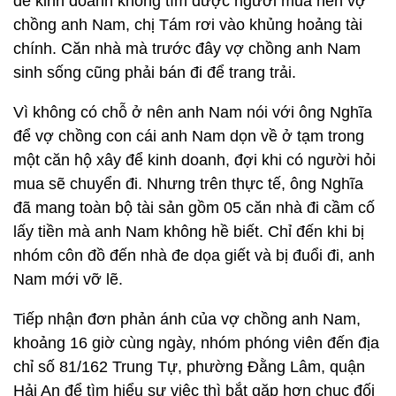
để kinh doanh không tìm được người mua nên vợ
chồng anh Nam, chị Tám rơi vào khủng hoảng tài
chính. Căn nhà mà trước đây vợ chồng anh Nam
sinh sống cũng phải bán đi để trang trải.
Vì không có chỗ ở nên anh Nam nói với ông Nghĩa
để vợ chồng con cái anh Nam dọn về ở tạm trong
một căn hộ xây để kinh doanh, đợi khi có người hỏi
mua sẽ chuyển đi. Nhưng trên thực tế, ông Nghĩa
đã mang toàn bộ tài sản gồm 05 căn nhà đi cầm cố
lấy tiền mà anh Nam không hề biết. Chỉ đến khi bị
nhóm côn đồ đến nhà đe dọa giết và bị đuổi đi, anh
Nam mới vỡ lẽ.
Tiếp nhận đơn phản ánh của vợ chồng anh Nam,
khoảng 16 giờ cùng ngày, nhóm phóng viên đến địa
chỉ số 81/162 Trung Tự, phường Đằng Lâm, quận
Hải An để tìm hiểu sự việc thì bắt gặp hơn chục đối