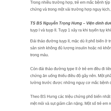
Trong nhiều trường hợp, trẻ em mắc bệnh týp
chứng và trong một vài trường hợp nguy kịch, 
TS BS Nguyễn Trọng Hưng – Viện dinh dư
tuyp I và tuyp II. Tuyp 1 xảy ra khi tuyến tụy 
Đái tháo đường tuyp II, mặc dù ít phổ biến ở t
sản sinh không đủ lượng insulin hoặc nó khôn
trong máu.
Còn đái tháo đường type II ở trẻ em đều đi li
chứng ăn uống thiếu điều độ gây nên. Một p
lường trước được những nguy cơ mắc bệnh đá
Theo BS Hưng các triệu chứng phổ biến nhất ở
mệt mỏi và sụt giảm cân nặng. Một số trẻ em r