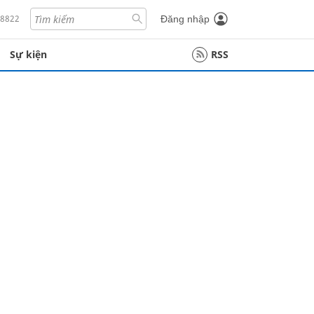
18822
Đăng nhập
Sự kiện
RSS