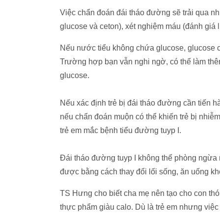
Việc chẩn đoán đái tháo đường sẽ trải qua nh
glucose và ceton), xét nghiệm máu (đánh giá
Nếu nước tiểu không chứa glucose, glucose c
Trường hợp bạn vẫn nghi ngờ, có thể làm thê
glucose.
Nếu xác định trẻ bị đái tháo đường cần tiến 
nếu chẩn đoán muộn có thể khiến trẻ bị nhiễ
trẻ em mắc bệnh tiểu đường tuyp I.
Đái tháo đường tuyp I không thể phòng ngừa 
được bằng cách thay đổi lối sống, ăn uống kh
TS Hưng cho biết cha mẹ nên tạo cho con thó
thực phẩm giàu calo. Dù là trẻ em nhưng việc