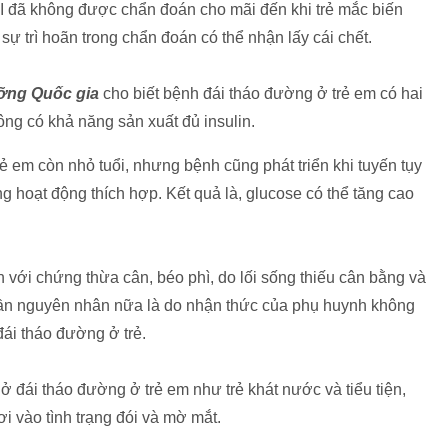
 I đã không được chẩn đoán cho mãi đến khi trẻ mắc biến
sự trì hoãn trong chẩn đoán có thể nhận lấy cái chết.
ỡng Quốc gia
cho biết bệnh đái tháo đường ở trẻ em có hai
không có khả năng sản xuất đủ insulin.
rẻ em còn nhỏ tuổi, nhưng bệnh cũng phát triển khi tuyến tụy
g hoạt động thích hợp. Kết quả là, glucose có thể tăng cao
ền với chứng thừa cân, béo phì, do lối sống thiếu cân bằng và
hần nguyên nhân nữa là do nhận thức của phụ huynh không
i tháo đường ở trẻ.
 đái tháo đường ở trẻ em như trẻ khát nước và tiểu tiện,
ơi vào tình trạng đói và mờ mắt.