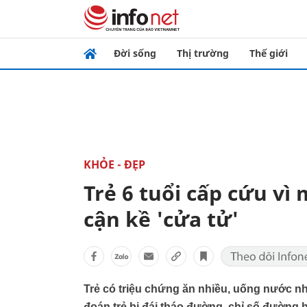
Đời sống
Thị trường
Thế giới
KHỎE - ĐẸP
Trẻ 6 tuổi cấp cứu vì
cận kề 'cửa tử'
Trẻ có triệu chứng ăn nhiều, uống nước nhiề
đoán trẻ bị đái tháo đường, chỉ số đường h