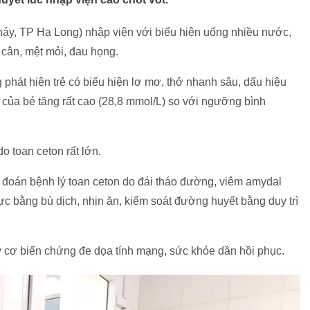
Cháy, TP Hạ Long) nhập viện với biểu hiện uống nhiều nước,
t cân, mệt mỏi, đau họng.
phát hiện trẻ có biểu hiện lơ mơ, thở nhanh sâu, dấu hiệu
của bé tăng rất cao (28,8 mmol/L) so với ngưỡng bình
o toan ceton rất lớn.
 đoán bệnh lý toan ceton do đái tháo đường, viêm amydal
ực bằng bù dịch, nhịn ăn, kiểm soát đường huyết bằng duy trì
guy cơ biến chứng đe dọa tính mạng, sức khỏe dần hồi phục.