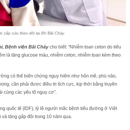
c cấp cứu theo dõi tại BV Bãi Cháy.
i, Bệnh viện Bãi Cháy
cho biết: “Nhiễm toan ceton do tiểu
ểm là tăng glucose máu, nhiễm ceton, nhiễm toan kèm theo
 đường có thể biến chứng nguy hiểm như hôn mê, phù não,
ong, cần phải được điều trị tích cực, kịp thời bằng truyền
iải cùng các yếu tố nguy cơ”.
g quốc tế (IDF), tỷ lệ người mắc bệnh tiểu đường ở Việt
i và tăng gấp đôi trong 10 năm qua.