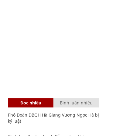
Đọc nhiều
Bình luận nhiều
Phó Đoàn ĐBQH Hà Giang Vương Ngọc Hà bị
kỷ luật