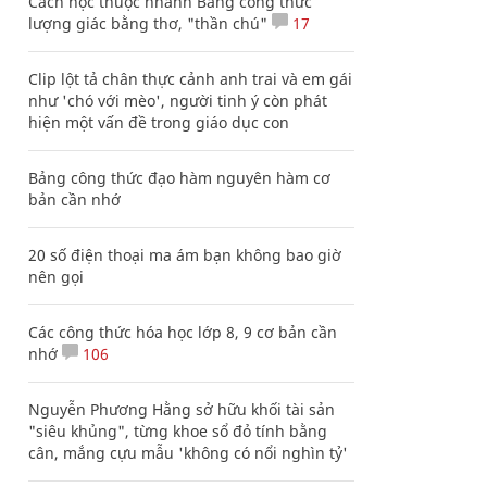
Cách học thuộc nhanh Bảng công thức
lượng giác bằng thơ, "thần chú"
17
Clip lột tả chân thực cảnh anh trai và em gái
như 'chó với mèo', người tinh ý còn phát
hiện một vấn đề trong giáo dục con
Bảng công thức đạo hàm nguyên hàm cơ
bản cần nhớ
20 số điện thoại ma ám bạn không bao giờ
nên gọi
Các công thức hóa học lớp 8, 9 cơ bản cần
nhớ
106
Nguyễn Phương Hằng sở hữu khối tài sản
"siêu khủng", từng khoe sổ đỏ tính bằng
cân, mắng cựu mẫu 'không có nổi nghìn tỷ'