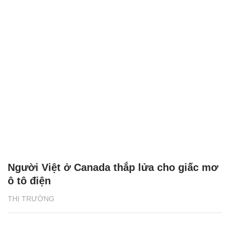
Người Việt ở Canada thắp lửa cho giấc mơ
ô tô điện
THỊ TRƯỜNG