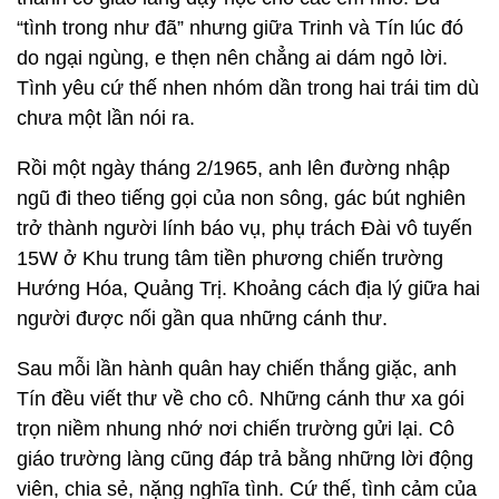
“tình trong như đã” nhưng giữa Trinh và Tín lúc đó
do ngại ngùng, e thẹn nên chẳng ai dám ngỏ lời.
Tình yêu cứ thế nhen nhóm dần trong hai trái tim dù
chưa một lần nói ra.
Rồi một ngày tháng 2/1965, anh lên đường nhập
ngũ đi theo tiếng gọi của non sông, gác bút nghiên
trở thành người lính báo vụ, phụ trách Đài vô tuyến
15W ở Khu trung tâm tiền phương chiến trường
Hướng Hóa, Quảng Trị. Khoảng cách địa lý giữa hai
người được nối gần qua những cánh thư.
Sau mỗi lần hành quân hay chiến thắng giặc, anh
Tín đều viết thư về cho cô. Những cánh thư xa gói
trọn niềm nhung nhớ nơi chiến trường gửi lại. Cô
giáo trường làng cũng đáp trả bằng những lời động
viên, chia sẻ, nặng nghĩa tình. Cứ thế, tình cảm của