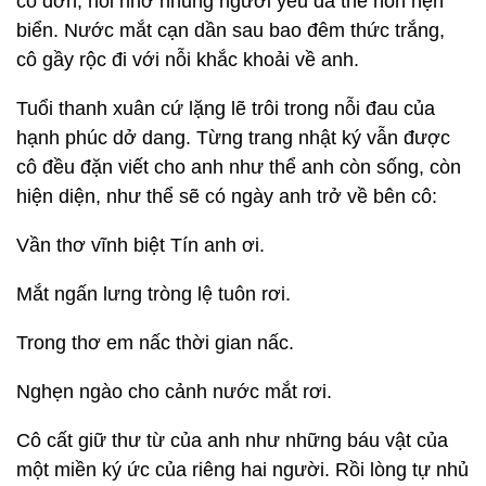
cô đơn, nỗi nhớ nhung người yêu đã thề non hẹn
biển. Nước mắt cạn dần sau bao đêm thức trắng,
cô gầy rộc đi với nỗi khắc khoải về anh.
Tuổi thanh xuân cứ lặng lẽ trôi trong nỗi đau của
hạnh phúc dở dang. Từng trang nhật ký vẫn được
cô đều đặn viết cho anh như thể anh còn sống, còn
hiện diện, như thể sẽ có ngày anh trở về bên cô:
Vần thơ vĩnh biệt Tín anh ơi.
Mắt ngấn lưng tròng lệ tuôn rơi.
Trong thơ em nấc thời gian nấc.
Nghẹn ngào cho cảnh nước mắt rơi.
Cô cất giữ thư từ của anh như những báu vật của
một miền ký ức của riêng hai người. Rồi lòng tự nhủ