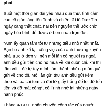
phai
Suốt một thời gian dài yêu nhau qua thư, tình cảm
của cô giáo làng tên Trinh và chiến sĩ Hồ Đức Tín
ngày càng thắt chặt, hai bên nguyện thề ước chờ
ngày hòa bình để được ở bên nhau trọn đời.
“Anh ấy quan tâm tôi từ những điều nhỏ nhặt nhất.
Bạn bè anh kể lại, công việc của anh thường xuyên
phải trực ở đơn vị, nên mỗi lần có người ra ngoài
anh đều gửi tiền cho họ mua về khi cuộn chỉ, khi thì
tấm vải... để tự tay mình làm thành những món quà
gửi về cho tôi. Mỗi lần gửi thư anh đều gửi kèm
theo vài ba cái tem và đôi tờ giấy trắng để tôi đỡ tốn
tiền và đỡ mất công”, cô Trinh nhớ lại những ngày
hạnh phúc.
Tháng 4/1971, nhân chuyến công tác của người