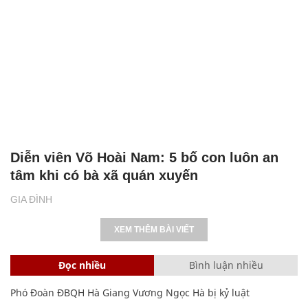
Diễn viên Võ Hoài Nam: 5 bố con luôn an
tâm khi có bà xã quán xuyến
GIA ĐÌNH
XEM THÊM BÀI VIẾT
Đọc nhiều
Bình luận nhiều
Phó Đoàn ĐBQH Hà Giang Vương Ngọc Hà bị kỷ luật