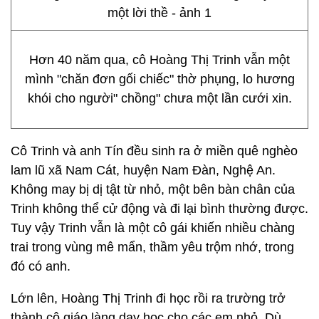
Hơn 40 năm qua, cô Hoàng Thị Trinh vẫn một
mình "chăn đơn gối chiếc" thờ phụng, lo hương
khói cho người" chồng" chưa một lần cưới xin.
Cô Trinh và anh Tín đều sinh ra ở miền quê nghèo
lam lũ xã Nam Cát, huyện Nam Đàn, Nghệ An.
Không may bị dị tật từ nhỏ, một bên bàn chân của
Trinh không thể cử động và đi lại bình thường được.
Tuy vậy Trinh vẫn là một cô gái khiến nhiều chàng
trai trong vùng mê mẩn, thầm yêu trộm nhớ, trong
đó có anh.
Lớn lên, Hoàng Thị Trinh đi học rồi ra trường trở
thành cô giáo làng dạy học cho các em nhỏ. Dù