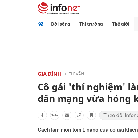
Đời sống
Thị trường
Thế giới
GIA ĐÌNH
TƯ VẤN
Cô gái 'thí nghiệm' 
dân mạng vừa hóng k
Cách làm món tôm 1 nắng của cô gái khiế