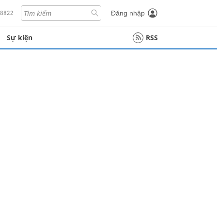
18822
Đăng nhập
Sự kiện
RSS