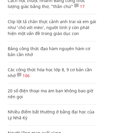
Cách học thuộc nhanh Bảng công thức
lượng giác bằng thơ, "thần chú"
17
Clip lột tả chân thực cảnh anh trai và em gái
như 'chó với mèo', người tinh ý còn phát
hiện một vấn đề trong giáo dục con
Bảng công thức đạo hàm nguyên hàm cơ
bản cần nhớ
Các công thức hóa học lớp 8, 9 cơ bản cần
nhớ
106
20 số điện thoại ma ám bạn không bao giờ
nên gọi
Nhiều điểm bất thường ở bằng đại học của
Lý Nhã Kỳ
Người lãng mạn cuối cùng