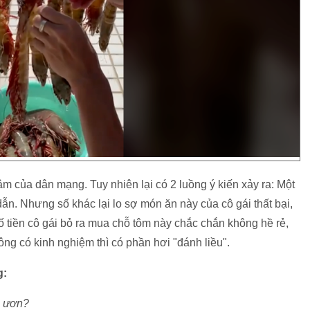
m của dân mạng. Tuy nhiên lại có 2 luồng ý kiến xảy ra: Một
dẫn. Nhưng số khác lại lo sợ món ăn này của cô gái thất bại,
Số tiền cô gái bỏ ra mua chỗ tôm này chắc chắn không hề rẻ,
ông có kinh nghiệm thì có phần hơi "đánh liều".
g:
m ươn?