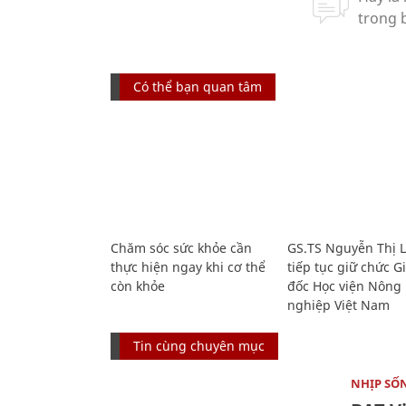
Có thể bạn quan tâm
Chăm sóc sức khỏe cần
GS.TS Nguyễn Thị 
thực hiện ngay khi cơ thể
tiếp tục giữ chức 
còn khỏe
đốc Học viện Nông
nghiệp Việt Nam
Tin cùng chuyên mục
NHỊP SỐ