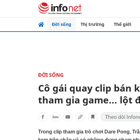
Đời sống
Thị trường
Thế giới
ĐỜI SỐNG
Cô gái quay clip bán 
tham gia game... lột 
Trong clip tham gia trò chơi Dare Pong, T
kem trên chân và có những đụng chạm nh