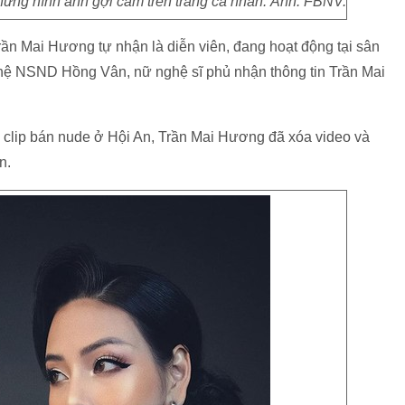
ững hình ảnh gợi cảm trên trang cá nhân. Ảnh: FBNV.
 Trần Mai Hương tự nhận là diễn viên, đang hoạt động tại sân
n hệ NSND Hồng Vân, nữ nghệ sĩ phủ nhận thông tin Trần Mai
i clip bán nude ở Hội An, Trần Mai Hương đã xóa video và
n.