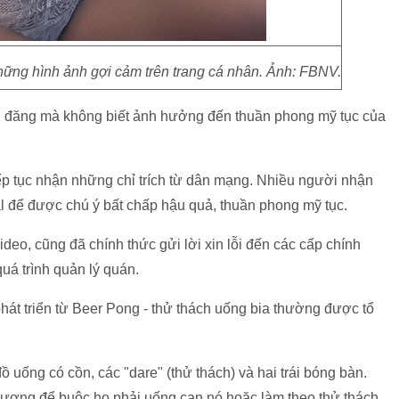
ững hình ảnh gợi cảm trên trang cá nhân. Ảnh: FBNV.
ên đăng mà không biết ảnh hưởng đến thuần phong mỹ tục của
ếp tục nhận những chỉ trích từ dân mạng. Nhiều người nhận
al để được chú ý bất chấp hậu quả, thuần phong mỹ tục.
eo, cũng đã chính thức gửi lời xin lỗi đến các cấp chính
quá trình quản lý quán.
hát triển từ Beer Pong - thử thách uống bia thường được tổ
uống có cồn, các "dare" (thử thách) và hai trái bóng bàn.
hương để buộc họ phải uống cạn nó hoặc làm theo thử thách