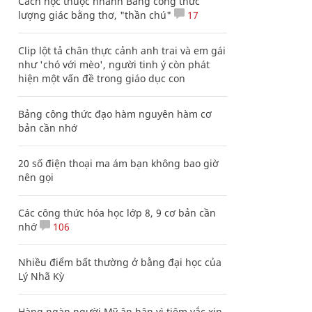
Cách học thuộc nhanh Bảng công thức
lượng giác bằng thơ, "thần chú"
17
Clip lột tả chân thực cảnh anh trai và em gái
như 'chó với mèo', người tinh ý còn phát
hiện một vấn đề trong giáo dục con
Bảng công thức đạo hàm nguyên hàm cơ
bản cần nhớ
20 số điện thoại ma ám bạn không bao giờ
nên gọi
Các công thức hóa học lớp 8, 9 cơ bản cần
nhớ
106
Nhiều điểm bất thường ở bằng đại học của
Lý Nhã Kỳ
Hàng ngàn người Mỹ ân hận vì tiêm vắc xin