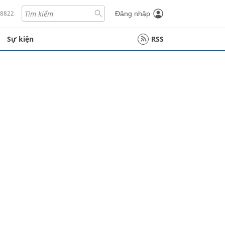
18822
Đăng nhập
Sự kiện
RSS