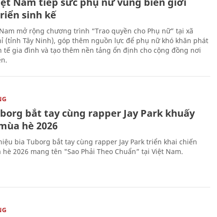
iệt Nam tiếp sức phụ nữ vùng biên giới
riển sinh kế
 Nam mở rộng chương trình “Trao quyền cho Phụ nữ” tại xã
ỉ (tỉnh Tây Ninh), góp thêm nguồn lực để phụ nữ khó khăn phát
nh tế gia đình và tạo thêm nền tảng ổn định cho cộng đồng nơi
ên.
NG
uborg bắt tay cùng rapper Jay Park khuấy
mùa hè 2026
iệu bia Tuborg bắt tay cùng rapper Jay Park triển khai chiến
 hè 2026 mang tên "Sao Phải Theo Chuẩn” tại Việt Nam.
NG