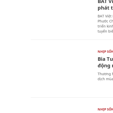
BAT V
phát t
BAT Việt
Phước Ch
triển ki
tuyến bi
NHỊP SỐ
Bia T
động 
Thương h
dịch mùa
NHỊP SỐ