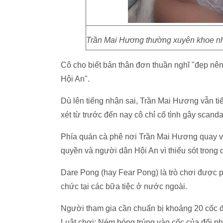
Trần Mai Hương thường xuyên khoe nh
Cô cho biết bản thân đơn thuần nghĩ "đẹp n
Hội An".
Dù lên tiếng nhận sai, Trần Mai Hương vẫn ti
xét từ trước đến nay cô chỉ cố tình gây scand
Phía quán cà phê nơi Trần Mai Hương quay vid
quyền và người dân Hội An vì thiếu sót trong 
Dare Pong (hay Fear Pong) là trò chơi được p
chức tại các bữa tiệc ở nước ngoài.
Người tham gia cần chuẩn bị khoảng 20 cốc đồ 
Luật chơi: Ném bóng trúng vào cốc của đối p