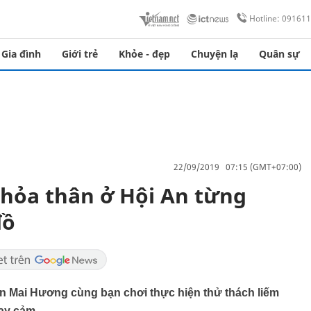
Hotline: 09161
Gia đình
Giới trẻ
Khỏe - đẹp
Chuyện lạ
Quân sự
22/09/2019 07:15 (GMT+07:00)
khỏa thân ở Hội An từng
đồ
rần Mai Hương cùng bạn chơi thực hiện thử thách liếm
ạy cảm.