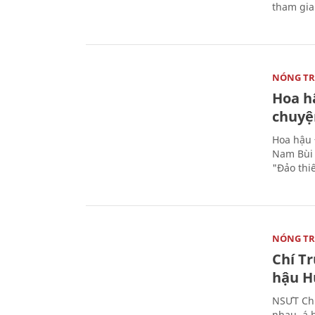
tham gi
NÓNG T
Hoa h
chuyện
Hoa hậu 
Nam Bùi 
"Đảo thi
NÓNG T
Chí T
hậu H
NSƯT Chí
nhau, á 