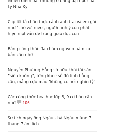
Nhiều điểm bất thường ở bằng đại học của
Lý Nhã Kỳ
Clip lột tả chân thực cảnh anh trai và em gái
như 'chó với mèo', người tinh ý còn phát
hiện một vấn đề trong giáo dục con
Bảng công thức đạo hàm nguyên hàm cơ
bản cần nhớ
Nguyễn Phương Hằng sở hữu khối tài sản
"siêu khủng", từng khoe sổ đỏ tính bằng
cân, mắng cựu mẫu 'không có nổi nghìn tỷ'
Các công thức hóa học lớp 8, 9 cơ bản cần
nhớ
106
Sự tích ngày ông Ngâu - bà Ngâu mùng 7
tháng 7 âm lịch