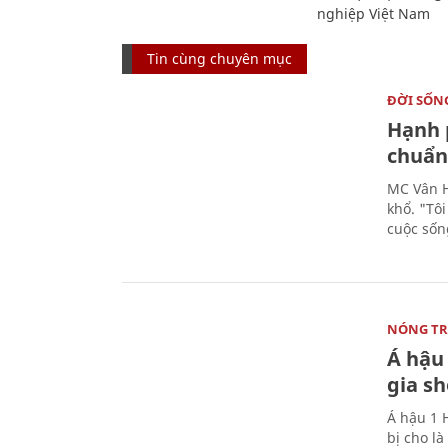
nghiệp Việt Nam
Tin cùng chuyên mục
ĐỜI SỐN
Hạnh 
chuẩn 
MC Vân H
khổ. "Tô
cuộc sốn
NÓNG T
Á hậu 
gia s
Á hậu 1 
bị cho l