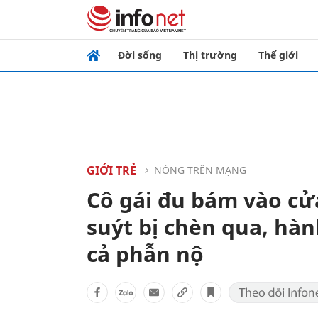
Đời sống
Thị trường
Thế giới
GIỚI TRẺ
NÓNG TRÊN MẠNG
Cô gái đu bám vào cửa
suýt bị chèn qua, hàn
cả phẫn nộ