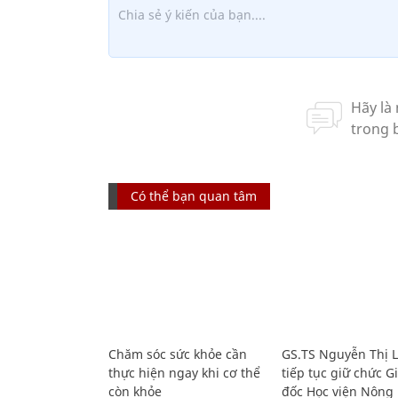
Có thể bạn quan tâm
Chăm sóc sức khỏe cần
GS.TS Nguyễn Thị 
thực hiện ngay khi cơ thể
tiếp tục giữ chức 
còn khỏe
đốc Học viện Nông