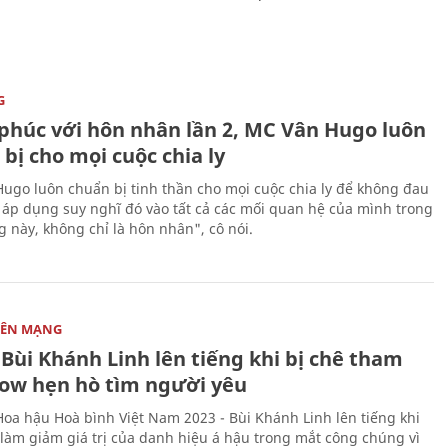
G
phúc với hôn nhân lần 2, MC Vân Hugo luôn
bị cho mọi cuộc chia ly
ugo luôn chuẩn bị tinh thần cho mọi cuộc chia ly để không đau
i áp dụng suy nghĩ đó vào tất cả các mối quan hệ của mình trong
g này, không chỉ là hôn nhân", cô nói.
RÊN MẠNG
Bùi Khánh Linh lên tiếng khi bị chê tham
how hẹn hò tìm người yêu
Hoa hậu Hoà bình Việt Nam 2023 - Bùi Khánh Linh lên tiếng khi
à làm giảm giá trị của danh hiệu á hậu trong mắt công chúng vì