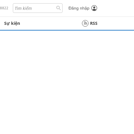
18822
Đăng nhập
Sự kiện
RSS