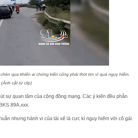
chèn qua khiến ai chứng kiến cũng phải thót tim vì quá nguy hiểm.
(Ảnh cắt từ clip)
 hút sự quan tâm của cộng đồng mạng. Các ý kiến đều phẫn
ô BKS 89A.xxx.
uẫn nhưng hành vi của tài xế là cực kì nguy hiểm với cô gái