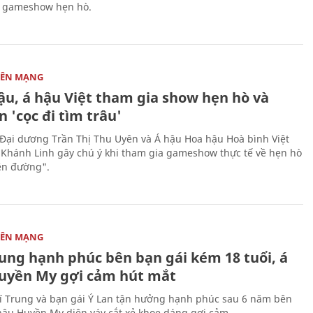
a gameshow hẹn hò.
RÊN MẠNG
ậu, á hậu Việt tham gia show hẹn hò và
 'cọc đi tìm trâu'
Đại dương Trần Thị Thu Uyên và Á hậu Hoa hậu Hoà bình Việt
Khánh Linh gây chú ý khi tham gia gameshow thực tế về hẹn hò
ên đường".
RÊN MẠNG
rung hạnh phúc bên bạn gái kém 18 tuổi, á
uyền My gợi cảm hút mắt
 Trung và bạn gái Ý Lan tận hưởng hạnh phúc sau 6 năm bên
hậu Huyền My diện váy cắt xẻ khoe dáng gợi cảm.