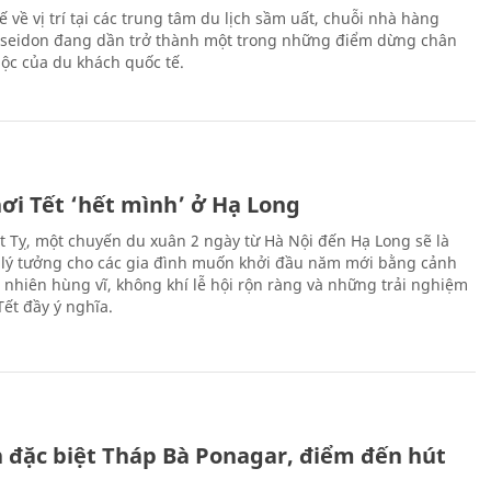
hế về vị trí tại các trung tâm du lịch sầm uất, chuỗi nhà hàng
oseidon đang dần trở thành một trong những điểm dừng chân
ộc của du khách quốc tế.
ơi Tết ‘hết mình’ ở Hạ Long
Ất Tỵ, một chuyến du xuân 2 ngày từ Hà Nội đến Hạ Long sẽ là
 lý tưởng cho các gia đình muốn khởi đầu năm mới bằng cảnh
n nhiên hùng vĩ, không khí lễ hội rộn ràng và những trải nghiệm
Tết đầy ý nghĩa.
ch đặc biệt Tháp Bà Ponagar, điểm đến hút