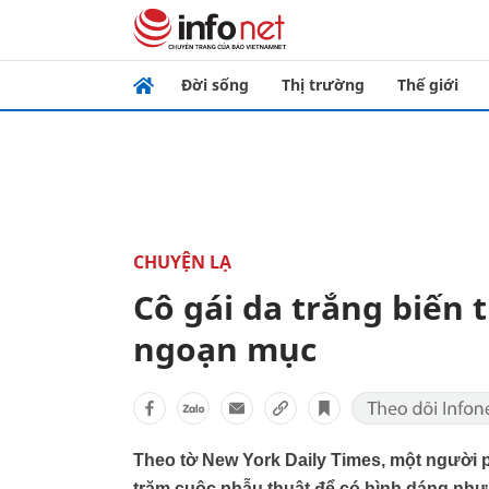
Đời sống
Thị trường
Thế giới
CHUYỆN LẠ
Cô gái da trắng biến
ngoạn mục
Theo tờ New York Daily Times, một người phu
trăm cuộc phẫu thuật để có hình dáng nh