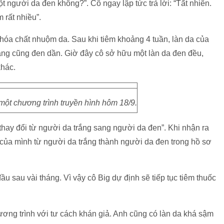
một người da đen không?”. Cô ngay lập tức trả lời: “Tất nhiên.
rất nhiều”.
m hóa chất nhuộm da. Sau khi tiêm khoảng 4 tuần, làn da của
ng cũng đen dần. Giờ đây cô sở hữu một làn da đen đều,
hác.
một chương trình truyền hình hôm 18/9.
 thay đổi từ người da trắng sang người da đen”. Khi nhận ra
ộc của mình từ người da trắng thành người da đen trong hồ sơ
u sau vài tháng. Vì vậy cô Big dự định sẽ tiếp tục tiêm thuốc
 trình với tư cách khán giả. Anh cũng có làn da khá sậm