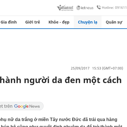
Hotline: 09161
Gia đình
Giới trẻ
Khỏe - đẹp
Chuyện lạ
Quân sự
25/09/2017 15:53 (GMT+07:00)
 thành người da đen một cách
̣ nữ da trắng ở miền Tây nước Đức đã trải qua hàng
ư búp bê cũng như quyết định nhuộm da để trở thành một