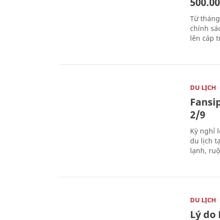
500.0
Từ tháng
chính sá
lên cáp t
DU LỊCH
Fansip
2/9
Kỳ nghỉ l
du lịch t
lạnh, ru
DU LỊCH
Lý do