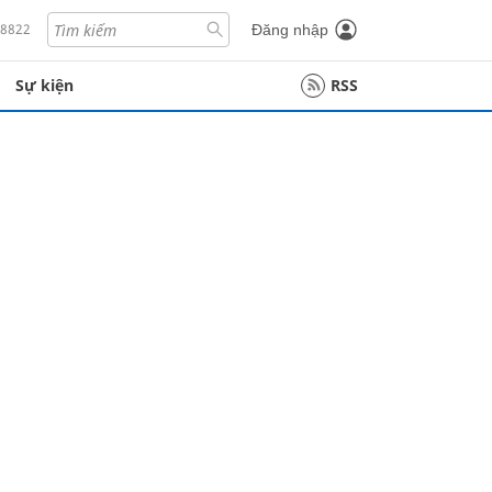
18822
Đăng nhập
Sự kiện
RSS