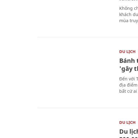
Không ch
khách du
múa truy
DU LỊCH
Bánh 
'gây 
Đến với 
địa điểm
bất cứ a
DU LỊCH
Du lị