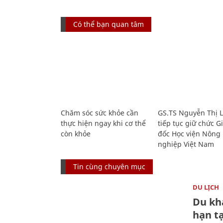
Có thể bạn quan tâm
Chăm sóc sức khỏe cần
GS.TS Nguyễn Thị 
thực hiện ngay khi cơ thể
tiếp tục giữ chức 
còn khỏe
đốc Học viện Nông
nghiệp Việt Nam
Tin cùng chuyên mục
DU LỊCH
Du kh
hạn t