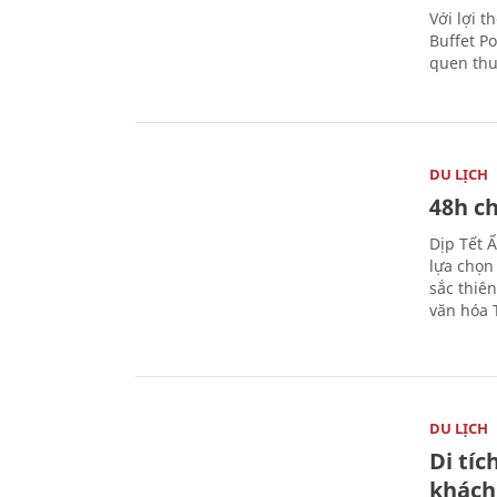
Với lợi t
Buffet P
quen thu
DU LỊCH
48h ch
Dịp Tết 
lựa chọn
sắc thiê
văn hóa 
DU LỊCH
Di tí
khách