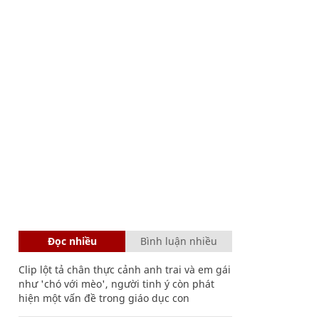
Đọc nhiều
Bình luận nhiều
Clip lột tả chân thực cảnh anh trai và em gái
như 'chó với mèo', người tinh ý còn phát
hiện một vấn đề trong giáo dục con