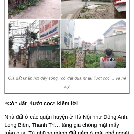
Giá đất khắp nơi dậy sóng, ‘cò’ đất đua nhau ‘lướt cọc’… và hệ
lụy
“Cò” đất ‘lướt cọc” kiếm lời
Nhà đất ở các quận huyện ở Hà Nội như Đông Anh,
Long Biên, Thanh Trì… tăng giá chóng mặt mấy
tuần qua. Từ những mảnh đất nằm ở mặt phố ngoài