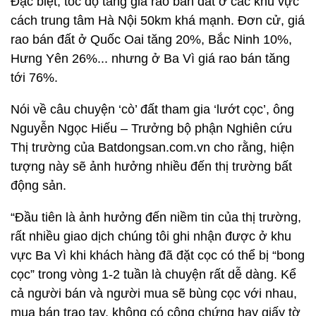
Đặc biệt, tốc độ tăng giá rao bán đất ở các khu vực
cách trung tâm Hà Nội 50km khá mạnh. Đơn cử, giá
rao bán đất ở Quốc Oai tăng 20%, Bắc Ninh 10%,
Hưng Yên 26%... nhưng ở Ba Vì giá rao bán tăng
tới 76%.
Nói về câu chuyện ‘cò’ đất tham gia ‘lướt cọc’, ông
Nguyễn Ngọc Hiếu – Trưởng bộ phận Nghiên cứu
Thị trường của Batdongsan.com.vn cho rằng, hiện
tượng này sẽ ảnh hưởng nhiều đến thị trường bất
động sản.
“Đầu tiên là ảnh hưởng đến niềm tin của thị trường,
rất nhiều giao dịch chúng tôi ghi nhận được ở khu
vực Ba Vì khi khách hàng đã đặt cọc có thể bị “bong
cọc” trong vòng 1-2 tuần là chuyện rất dễ dàng. Kể
cả người bán và người mua sẽ bùng cọc với nhau,
mua bán trao tay, không có công chứng hay giấy tờ