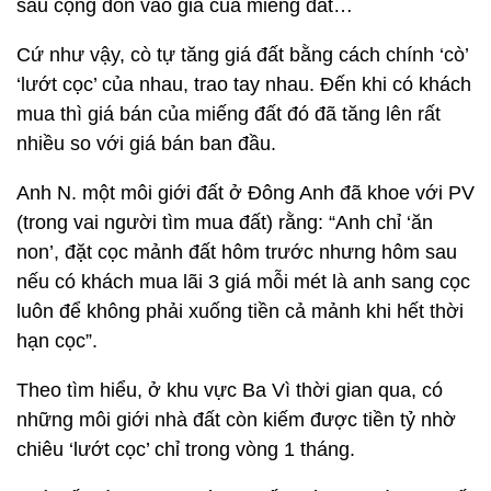
sau cộng dồn vào giá của miếng đất…
Cứ như vậy, cò tự tăng giá đất bằng cách chính ‘cò’
‘lướt cọc’ của nhau, trao tay nhau. Đến khi có khách
mua thì giá bán của miếng đất đó đã tăng lên rất
nhiều so với giá bán ban đầu.
Anh N. một môi giới đất ở Đông Anh đã khoe với PV
(trong vai người tìm mua đất) rằng: “Anh chỉ ‘ăn
non’, đặt cọc mảnh đất hôm trước nhưng hôm sau
nếu có khách mua lãi 3 giá mỗi mét là anh sang cọc
luôn để không phải xuống tiền cả mảnh khi hết thời
hạn cọc”.
Theo tìm hiểu, ở khu vực Ba Vì thời gian qua, có
những môi giới nhà đất còn kiếm được tiền tỷ nhờ
chiêu ‘lướt cọc’ chỉ trong vòng 1 tháng.