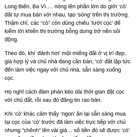
Long Biên, Ba Vì…. nóng lên phần lớn do giới ‘cò’
đất tự mua bán với nhau, tạo 'sóng' trên thị trường.
Thậm chí, các “cò” còn dùng chiêu ‘lướt cọc’ để
kiếm lời khiến thị trường bỗng dưng trở nên sôi
động.
Theo đó, khi ‘đánh hơi’ một miếng đất ở vị trí đẹp,
giá hợp lý và chủ nhà đang cần bán, ‘cò’ đất lập tức
đến làm việc ngay với chủ nhà, sẵn sàng xuống
cọc.
Họ nghĩ cách đàm phán kéo dài thời gian đặt cọc
với chủ đất, rồi sau đó đăng tin rao bán.
Khi ‘cò’ khác cảm thấy ‘ngon’ ăn lại sẵn sàng mua
lại cọc của ‘cò’ trước đã làm việc trực tiếp với chủ
nhưng "chênh" lên vài giá… số tiền đó sẽ được ‘cò’