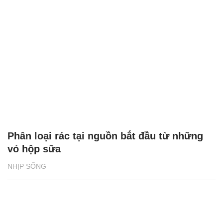
Phân loại rác tại nguồn bắt đầu từ những
vỏ hộp sữa
NHỊP SỐNG