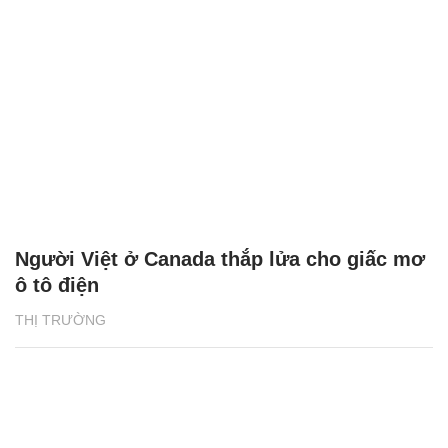
Người Việt ở Canada thắp lửa cho giấc mơ
ô tô điện
THỊ TRƯỜNG