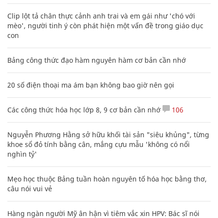
Clip lột tả chân thực cảnh anh trai và em gái như 'chó với
mèo', người tinh ý còn phát hiện một vấn đề trong giáo dục
con
Bảng công thức đạo hàm nguyên hàm cơ bản cần nhớ
20 số điện thoại ma ám bạn không bao giờ nên gọi
Các công thức hóa học lớp 8, 9 cơ bản cần nhớ
106
Nguyễn Phương Hằng sở hữu khối tài sản "siêu khủng", từng
khoe sổ đỏ tính bằng cân, mắng cựu mẫu 'không có nổi
nghìn tỷ'
Mẹo học thuộc Bảng tuần hoàn nguyên tố hóa học bằng thơ,
câu nói vui vẻ
Hàng ngàn người Mỹ ân hận vì tiêm vắc xin HPV: Bác sĩ nói