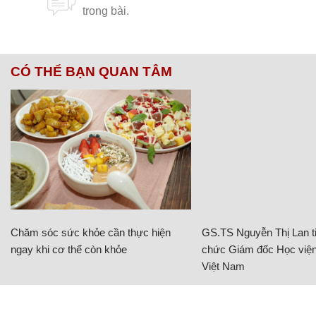
CÓ THỂ BẠN QUAN TÂM
Chăm sóc sức khỏe cần thực hiện
GS.TS Nguyễn Thị Lan ti
ngay khi cơ thể còn khỏe
chức Giám đốc Học viện
Việt Nam