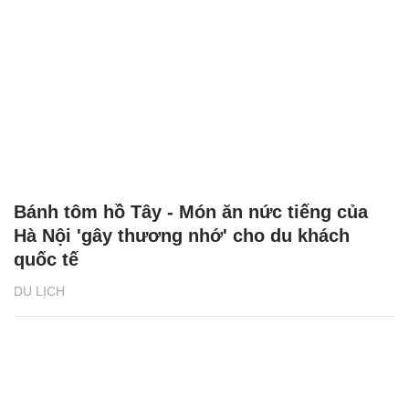
Bánh tôm hồ Tây - Món ăn nức tiếng của
Hà Nội 'gây thương nhớ' cho du khách
quốc tế
DU LỊCH