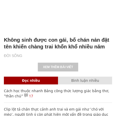
Không sinh được con gái, bố chán nản đặt
tên khiến chàng trai khốn khổ nhiều năm
ĐỜI SỐNG
XEM THÊM BÀI VIẾT
Đọc nhiều
Bình luận nhiều
Cách học thuộc nhanh Bảng công thức lượng giác bằng thơ,
"thần chú"
17
Clip lột tả chân thực cảnh anh trai và em gái như 'chó với
mèo', người tinh ý còn phát hiện một vấn đề trong giáo dục