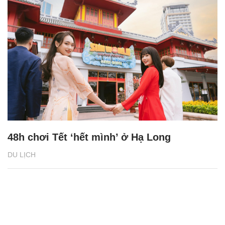
48h chơi Tết ‘hết mình’ ở Hạ Long
DU LỊCH