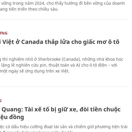
n vững trong năm 2024, cho thấy hướng đi bền vững của doanh
ang tiến triển theo chiều sâu.
ỜNG
 Việt ở Canada thắp lửa cho giấc mơ ô tô
 thí nghiệm nhỏ ở Sherbrooke (Canada), những nhà khoa học
lặng lẽ nghiên cứu pin, thuật toán và AI cho ô tô điện – với
 một ngày sẽ ứng dụng trên xe Việt.
G
Quang: Tài xế tố bị giữ xe, đòi tiền chuộc
riệu đồng
iệc có dấu hiệu cưỡng đoạt tài sản và chiếm giữ phương tiện trái