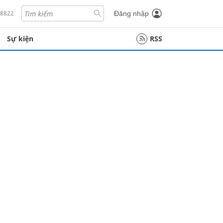
18822
Đăng nhập
Sự kiện
RSS