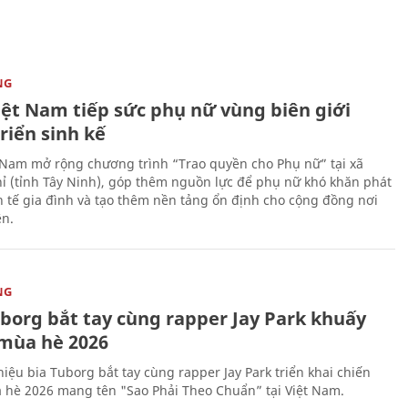
NG
iệt Nam tiếp sức phụ nữ vùng biên giới
riển sinh kế
 Nam mở rộng chương trình “Trao quyền cho Phụ nữ” tại xã
ỉ (tỉnh Tây Ninh), góp thêm nguồn lực để phụ nữ khó khăn phát
nh tế gia đình và tạo thêm nền tảng ổn định cho cộng đồng nơi
ên.
NG
uborg bắt tay cùng rapper Jay Park khuấy
mùa hè 2026
iệu bia Tuborg bắt tay cùng rapper Jay Park triển khai chiến
 hè 2026 mang tên "Sao Phải Theo Chuẩn” tại Việt Nam.