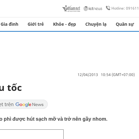
Hotline: 09161
Gia đình
Giới trẻ
Khỏe - đẹp
Chuyện lạ
Quân sự
12/04/2013 10:54 (GMT+07:00)
u tốc
éo phì được hút sạch mỡ và trở nên gầy nhom.