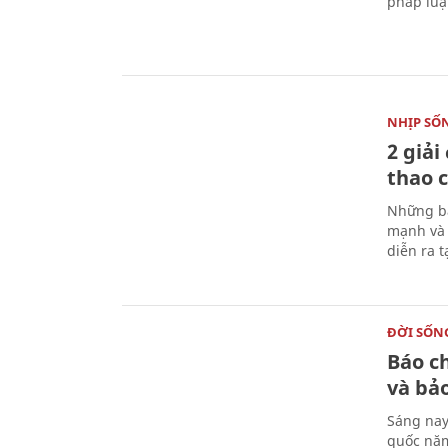
pháp luậ
NHỊP SỐ
2 giải
thao c
Những bà
mạnh và 
diễn ra 
ĐỜI SỐN
Báo c
và bả
Sáng nay
quốc năm