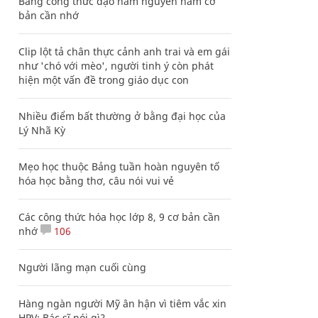
Bảng công thức đạo hàm nguyên hàm cơ
bản cần nhớ
Clip lột tả chân thực cảnh anh trai và em gái
như 'chó với mèo', người tinh ý còn phát
hiện một vấn đề trong giáo dục con
Nhiều điểm bất thường ở bằng đại học của
Lý Nhã Kỳ
Mẹo học thuộc Bảng tuần hoàn nguyên tố
hóa học bằng thơ, câu nói vui vẻ
Các công thức hóa học lớp 8, 9 cơ bản cần
nhớ
106
Người lãng mạn cuối cùng
Hàng ngàn người Mỹ ân hận vì tiêm vắc xin
HPV: Bác sĩ nói gì?