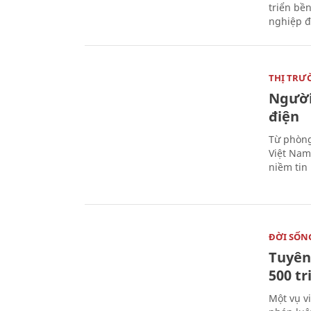
triển bề
nghiệp đ
THỊ TRƯ
Người
điện
Từ phòng
Việt Nam 
niềm tin
ĐỜI SỐN
Tuyên 
500 t
Một vụ v