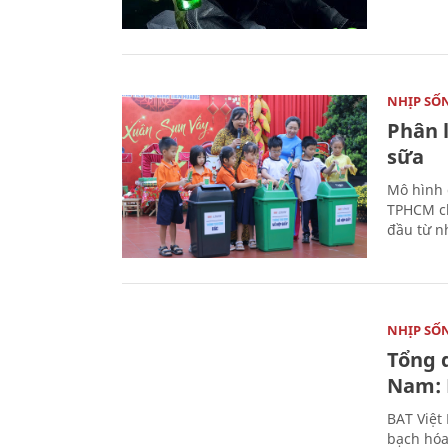
NHỊP SỐ
Phân 
sữa
Mô hình 
TPHCM ch
đầu từ n
NHỊP SỐ
Tổng 
Nam: 
BAT Việt
bạch hóa