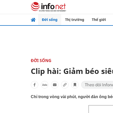
Đời sống
Thị trường
Thế giới
ĐỜI SỐNG
Clip hài: Giảm béo siê
Chỉ trong vòng vài phút, người đàn ông b