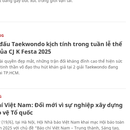
t đang gây bức xúc trong giới vận tải.
NG
 đấu Taekwondo kịch tính trong tuần lễ thể
ủa CJ K Festa 2025
i quyền đẹp mắt, những trận đối kháng đỉnh cao thể hiện sức
tinh thần võ đạo thu hút khán giả tại 2 giải Taekwondo đang
tại TP.HCM.
G
hí Việt Nam: Đổi mới vì sự nghiệp xây dựng
o vệ Tổ quốc
 (19/6), tại Hà Nội, Hội Nhà báo Việt Nam khai mạc Hội báo toàn
 2025 với chủ đề “Báo chí Việt Nam – Trung thành, Sáng tạo,