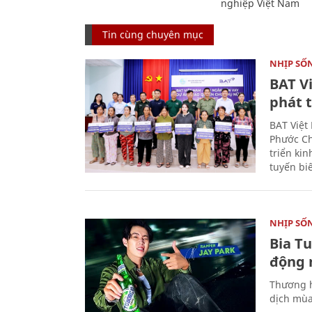
nghiệp Việt Nam
Tin cùng chuyên mục
NHỊP SỐ
BAT V
phát t
BAT Việt
Phước Ch
triển ki
tuyến bi
NHỊP SỐ
Bia T
động 
Thương h
dịch mùa