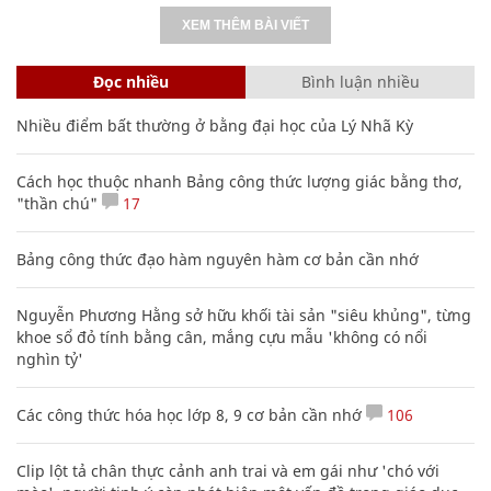
XEM THÊM BÀI VIẾT
Đọc nhiều
Bình luận nhiều
Nhiều điểm bất thường ở bằng đại học của Lý Nhã Kỳ
Cách học thuộc nhanh Bảng công thức lượng giác bằng thơ,
"thần chú"
17
Bảng công thức đạo hàm nguyên hàm cơ bản cần nhớ
Nguyễn Phương Hằng sở hữu khối tài sản "siêu khủng", từng
khoe sổ đỏ tính bằng cân, mắng cựu mẫu 'không có nổi
nghìn tỷ'
Các công thức hóa học lớp 8, 9 cơ bản cần nhớ
106
Clip lột tả chân thực cảnh anh trai và em gái như 'chó với