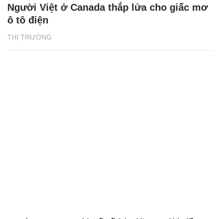
Người Việt ở Canada thắp lửa cho giấc mơ
ô tô điện
THỊ TRƯỜNG