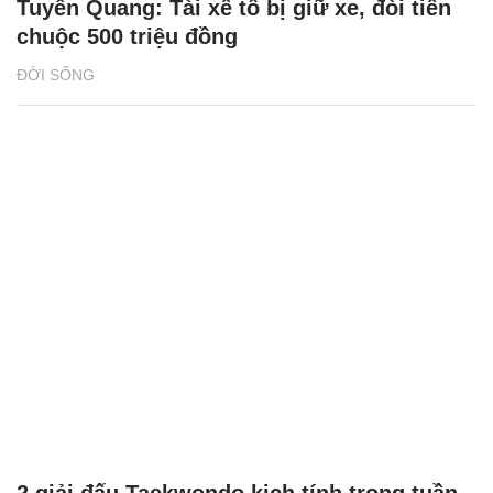
Tuyên Quang: Tài xế tố bị giữ xe, đòi tiền
chuộc 500 triệu đồng
ĐỜI SỐNG
2 giải đấu Taekwondo kịch tính trong tuần