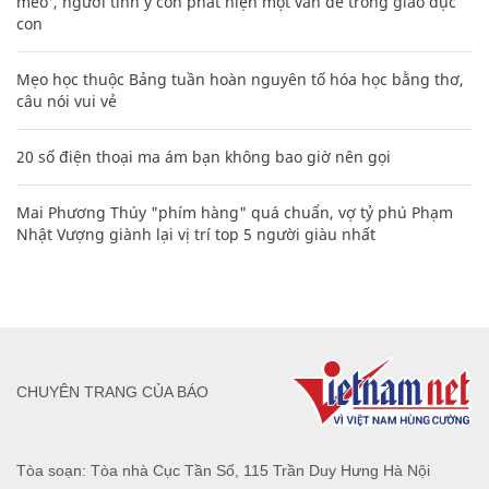
mèo', người tinh ý còn phát hiện một vấn đề trong giáo dục
con
Mẹo học thuộc Bảng tuần hoàn nguyên tố hóa học bằng thơ,
câu nói vui vẻ
20 số điện thoại ma ám bạn không bao giờ nên gọi
Mai Phương Thúy "phím hàng" quá chuẩn, vợ tỷ phú Phạm
Nhật Vượng giành lại vị trí top 5 người giàu nhất
CHUYÊN TRANG CỦA BÁO
Tòa soạn: Tòa nhà Cục Tần Số, 115 Trần Duy Hưng Hà Nội