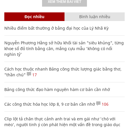
XEM THÊM BÀI VIẾT
Đọc nhiều
Bình luận nhiều
Nhiều điểm bất thường ở bằng đại học của Lý Nhã Kỳ
Nguyễn Phương Hằng sở hữu khối tài sản "siêu khủng", từng
khoe sổ đỏ tính bằng cân, mắng cựu mẫu 'không có nổi
nghìn tỷ'
Cách học thuộc nhanh Bảng công thức lượng giác bằng thơ,
"thần chú"
17
Bảng công thức đạo hàm nguyên hàm cơ bản cần nhớ
Các công thức hóa học lớp 8, 9 cơ bản cần nhớ
106
Clip lột tả chân thực cảnh anh trai và em gái như 'chó với
mèo', người tinh ý còn phát hiện một vấn đề trong giáo dục