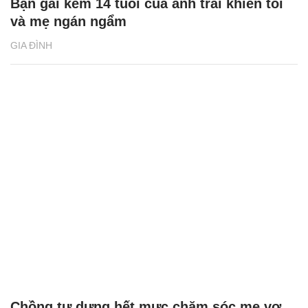
Bạn gái kém 14 tuổi của anh trai khiến tôi
và mẹ ngán ngẩm
GIA ĐÌNH
Chồng tự dưng hết mực chăm sóc mẹ vợ,