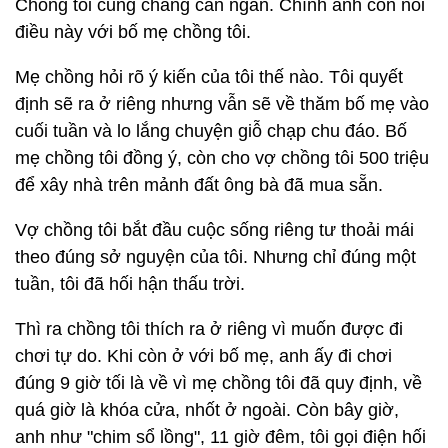
Chồng tôi cũng chẳng can ngăn. Chính anh còn nói
điều này với bố mẹ chồng tôi.
Mẹ chồng hỏi rõ ý kiến của tôi thế nào. Tôi quyết
định sẽ ra ở riêng nhưng vẫn sẽ về thăm bố mẹ vào
cuối tuần và lo lắng chuyện giỗ chạp chu đáo. Bố
mẹ chồng tôi đồng ý, còn cho vợ chồng tôi 500 triệu
để xây nhà trên mảnh đất ông bà đã mua sẵn.
Vợ chồng tôi bắt đầu cuộc sống riêng tư thoải mái
theo đúng sở nguyện của tôi. Nhưng chỉ đúng một
tuần, tôi đã hối hận thấu trời.
Thì ra chồng tôi thích ra ở riêng vì muốn được đi
chơi tự do. Khi còn ở với bố mẹ, anh ấy đi chơi
đúng 9 giờ tối là về vì mẹ chồng tôi đã quy định, về
quá giờ là khóa cửa, nhốt ở ngoài. Còn bây giờ,
anh như "chim sổ lồng", 11 giờ đêm, tôi gọi điện hối