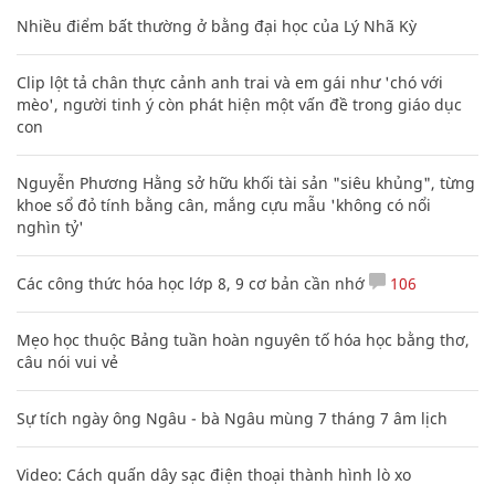
Nhiều điểm bất thường ở bằng đại học của Lý Nhã Kỳ
Clip lột tả chân thực cảnh anh trai và em gái như 'chó với
mèo', người tinh ý còn phát hiện một vấn đề trong giáo dục
con
Nguyễn Phương Hằng sở hữu khối tài sản "siêu khủng", từng
khoe sổ đỏ tính bằng cân, mắng cựu mẫu 'không có nổi
nghìn tỷ'
Các công thức hóa học lớp 8, 9 cơ bản cần nhớ
106
Mẹo học thuộc Bảng tuần hoàn nguyên tố hóa học bằng thơ,
câu nói vui vẻ
Sự tích ngày ông Ngâu - bà Ngâu mùng 7 tháng 7 âm lịch
Video: Cách quấn dây sạc điện thoại thành hình lò xo