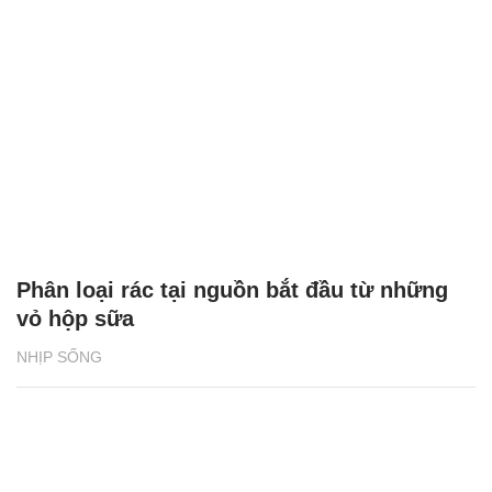
Phân loại rác tại nguồn bắt đầu từ những
vỏ hộp sữa
NHỊP SỐNG