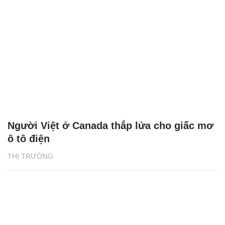
Người Việt ở Canada thắp lửa cho giấc mơ
ô tô điện
THỊ TRƯỜNG