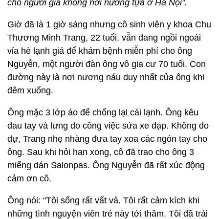
cho người già không nơi nương tựa ở Hà Nội”.
Giờ đã là 1 giờ sáng nhưng cô sinh viên y khoa Chu
Thương Minh Trang, 22 tuổi, vẫn đang ngồi ngoài
vỉa hè lạnh giá để khám bệnh miễn phí cho ông
Nguyễn, một người đàn ông vô gia cư 70 tuổi. Con
đường này là nơi nương náu duy nhất của ông khi
đêm xuống.
Ông mặc 3 lớp áo để chống lại cái lạnh. Ông kêu
đau tay và lưng do công việc sửa xe đạp. Không do
dự, Trang nhẹ nhàng đưa tay xoa các ngón tay cho
ông. Sau khi hỏi han xong, cô đã trao cho ông 3
miếng dán Salonpas. Ông Nguyễn đã rất xúc động
cảm ơn cô.
Ông nói: "Tôi sống rất vất vả. Tôi rất cảm kích khi
những tình nguyện viên trẻ này tới thăm. Tôi đã trải