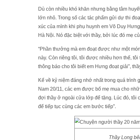
Dù còn nhiều khó khăn nhưng bằng tâm huyết 
lớn nhỏ. Trong số các tác phẩm gửi dự thi đo
xúc của mình khi phụ huynh em Võ Duy Hưng th
Hà Nội. Nó đặc biệt với thầy, bởi lúc đó mẹ c
“Phần thưởng mà em đoạt được như một món qu
này. Còn riêng tôi, tôi được nhiều hơn thế, t
thông báo cho tôi biết em Hưng đoạt giải”, thầ
Kể về kỷ niệm đáng nhớ nhất trong quá trình g
Nam 20/11, các em được bố mẹ mua cho những 
đợi thầy ở ngoài cửa lớp để tặng. Lúc đó, tô
để tiếp tục cùng các em bước tiếp”.
Thầy Long bê