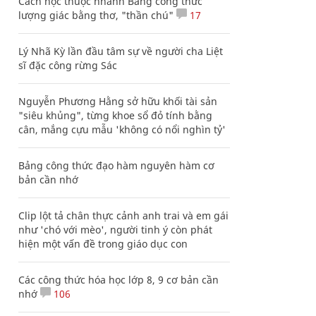
Cách học thuộc nhanh Bảng công thức
lượng giác bằng thơ, "thần chú"
17
Lý Nhã Kỳ lần đầu tâm sự về người cha Liệt
sĩ đặc công rừng Sác
Nguyễn Phương Hằng sở hữu khối tài sản
"siêu khủng", từng khoe sổ đỏ tính bằng
cân, mắng cựu mẫu 'không có nổi nghìn tỷ'
Bảng công thức đạo hàm nguyên hàm cơ
bản cần nhớ
Clip lột tả chân thực cảnh anh trai và em gái
như 'chó với mèo', người tinh ý còn phát
hiện một vấn đề trong giáo dục con
Các công thức hóa học lớp 8, 9 cơ bản cần
nhớ
106