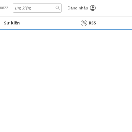
18822
Đăng nhập
Sự kiện
RSS