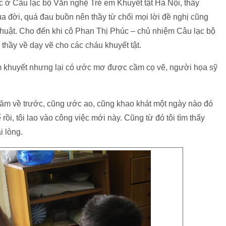
c ở Câu lạc bộ Văn nghệ Trẻ em Khuyết tật Hà Nội, thầy
a đời, quá đau buồn nên thầy từ chối mọi lời đề nghị cũng
 thuật. Cho đến khi cô Phan Thị Phúc – chủ nhiệm Câu lạc bộ
thầy về dạy vẽ cho các cháu khuyết tật.
iếm khuyết nhưng lại có ước mơ được cầm cọ vẽ, người họa sỹ
năm về trước, cũng ước ao, cũng khao khát một ngày nào đó
ồi, tôi lao vào công việc mới này. Cũng từ đó tôi tìm thấy
i lòng.