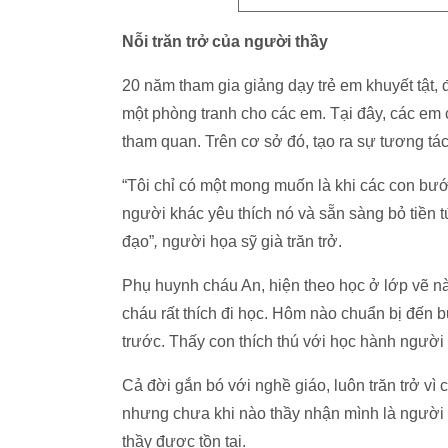
Nỗi trăn trở của người thầy
20 năm tham gia giảng dạy trẻ em khuyết tật, 
một phòng tranh cho các em. Tại đây, các em 
tham quan. Trên cơ sở đó, tạo ra sự tương tá
“Tôi chỉ có một mong muốn là khi các con bư
người khác yêu thích nó và sẵn sàng bỏ tiền 
đạo”
,
người họa sỹ già trăn trở.
Phụ huynh cháu An, hiện theo học ở lớp vẽ nà
cháu rất thích đi học. Hôm nào chuẩn bị đến 
trước. Thấy con thích thú với học hành người
Cả đời gắn bó với nghề giáo,
luôn trăn trở vì
nhưng chưa khi nào thầy nhận mình là người 
thầy được tồn tại.