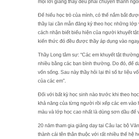
mọi lời giảng thầy đều phải chuyển thành ngô
Để hiểu học trò của mình, có thể nắm bắt được
thầy lại cần mẫn đăng ký theo học những lớp 
cách nhận biết biểu hiện của người khuyết tật
kiến thức đó đều được thầy áp dụng vào ngay 
Thầy Long tâm sự: “Các em khuyết tật thường 
nhiều bằng các bạn bình thường. Do đó, để dạ
vốn sống. Sau này thầy hỏi lại thì số tư liệu v
của các em”.
Đối với bất kỳ học sinh nào trước khi theo họ
khả năng của từng người rồi xếp các em vào 
màu và lớp học cao nhất là dùng sơn dầu để 
20 năm tham gia giảng dạy tại Câu lạc bộ Văn
thành cái tên thân thuộc với rất nhiều thế hệ 