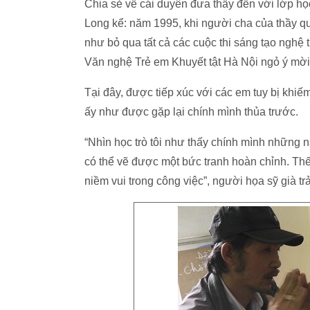
Chia sẻ về cái duyên đưa thầy đến với lớp họ
Long kể: năm 1995, khi người cha của thầy qu
như bỏ qua tất cả các cuộc thi sáng tạo nghệ
Văn nghệ Trẻ em Khuyết tật Hà Nội ngỏ ý mời 
Tại đây, được tiếp xúc với các em tuy bị kh
ấy như được gặp lại chính mình thủa trước.
“Nhìn học trò tôi như thấy chính mình những 
có thể vẽ được một bức tranh hoàn chỉnh. Thế r
niềm vui trong công việc”, người họa sỹ già trả