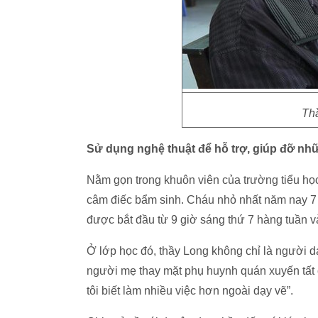
Th
Sử dụng nghệ thuật để hỗ trợ, giúp đỡ nh
Nằm gọn trong khuôn viên của trường tiểu học
câm điếc bẩm sinh. Cháu nhỏ nhất năm nay 7 t
được bắt đầu từ 9 giờ sáng thứ 7 hàng tuần v
Ở lớp học đó, thầy Long không chỉ là người 
người mẹ thay mặt phụ huynh quán xuyến tất c
tôi biết làm nhiều việc hơn ngoài dạy vẽ”.