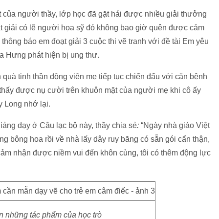
của người thầy, lớp học đã gặt hái được nhiều giải thưởng
ạt giải có lẽ người họa sỹ đó không bao giờ quên được cảm
ông báo em đoạt giải 3 cuộc thi vẽ tranh với đề tài Em yêu
ủa Hưng phát hiện bị ung thư.
à tinh thần động viên mẹ tiếp tục chiến đấu với căn bệnh
ôi thấy được nụ cười trên khuôn mặt của người mẹ khi cô ấy
y Long nhớ lại.
iảng dạy ở Câu lạc bộ này, thầy chia sẻ
:
“Ngày nhà giáo Việt
bông hoa rồi về nhà lấy dây ruy băng có sẵn gói cẩn thận,
i cảm nhận được niềm vui đến khôn cùng, tôi có thêm động lực
n những tác phẩm của học trò