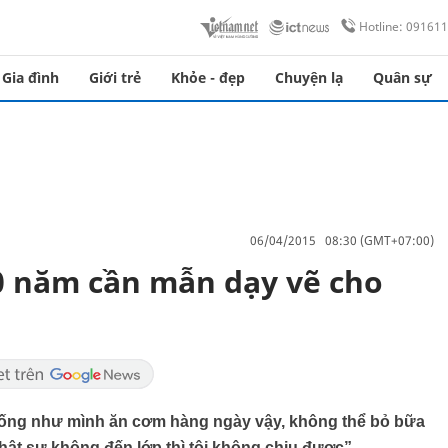
Hotline: 09161
Gia đình
Giới trẻ
Khỏe - đẹp
Chuyện lạ
Quân sự
06/04/2015 08:30 (GMT+07:00)
0 năm cần mẫn dạy vẽ cho
 giống như mình ăn cơm hàng ngày vậy, không thể bỏ bữa
ật sự không đến lớp thì tôi không chịu được”.