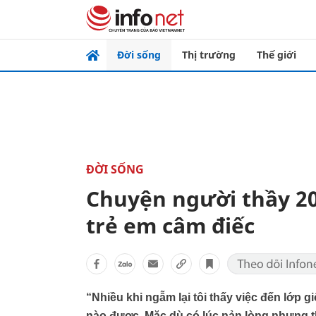
Đời sống
Thị trường
Thế giới
ĐỜI SỐNG
Chuyện người thầy 2
trẻ em câm điếc
“Nhiều khi ngẫm lại tôi thấy việc đến lớp
nào được. Mặc dù có lúc nản lòng nhưng th