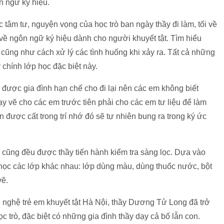
n ngữ ký hiệu.
 tâm tư, nguyện vọng của học trò ban ngày thầy đi làm, tối về
về ngôn ngữ ký hiệu dành cho người khuyết tật. Tìm hiểu
 cũng như cách xử lý các tình huống khi xảy ra. Tất cả những
chính lớp học đặc biệt này.
được gia đình hạn chế cho đi lại nên các em không biết
y vẽ cho các em trước tiên phải cho các em tư liệu để làm
ốn được cất trong trí nhớ đó sẽ tự nhiên bung ra trong ký ức
c cũng đều được thầy tiến hành kiểm tra sàng lọc. Dựa vào
học các lớp khác nhau: lớp dùng màu, dùng thuốc nước, bột
vẽ.
 nghệ trẻ em khuyết tật Hà Nội, thầy Dương Tử Long đã trở
học trò, đặc biệt có những gia đình thầy dạy cả bố lẫn con.