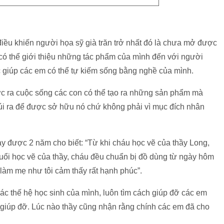
điều khiến người họa sỹ già trăn trở nhất đó là chưa mở được
có thể giới thiệu những tác phẩm của mình đến với người
c giúp các em có thể tự kiếm sống bằng nghề của mình.
ớc ra cuộc sống các con có thể tạo ra những sản phẩm mà
túi ra để được sở hữu nó chứ không phải vì mục đích nhân
y được 2 năm cho biết: “Từ khi cháu học vẽ của thầy Long,
buổi học vẽ của thầy, cháu đều chuẩn bị đồ dùng từ ngày hôm
 làm mẹ như tôi cảm thấy rất hạnh phúc”.
 các thế hệ học sinh của mình, luôn tìm cách giúp đỡ các em
giúp đỡ. Lúc nào thầy cũng nhận rằng chính các em đã cho