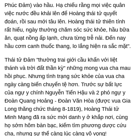
Phúc Đảm) vào hầu. Hạ chiếu rằng mọi việc quân
việc nước đều khải lên để Hoàng thái tử quyết
đoán, rồi sau mới tâu lên. Hoàng thái tử thiên tính
rất hiếu, ngày thường chăm sóc sức khỏe, hầu bữa
ăn, quạt nồng ấp lạnh, chưa từng trễ nải. Đến nay
hầu cơm canh thuốc thang, lo lắng hiện ra sắc mặt".
Thái tử Đảm "thường trai giới cầu khấn với liệt
thánh và trời đất thần kỳ" những mong vua cha mau
hồi phục. Nhưng tình trạng sức khỏe của vua cha
ngày càng biến chuyển tệ hơn. Trước sự bất lực
của ngự y chính Nguyễn Tiến Hậu và 2 phó ngự y
Đoàn Quang Hoảng - Đoàn Văn Hòa (được vua Gia
Long thăng chức tháng 8-1819), Hoàng Thái tử
Minh Mạng đã ra sức mời danh y ở khắp nơi, cùng
họ sớm hôm bàn bạc, kiếm tìm phương dược cứu
cha, nhưng sự thể càng lúc càng vô vọng!