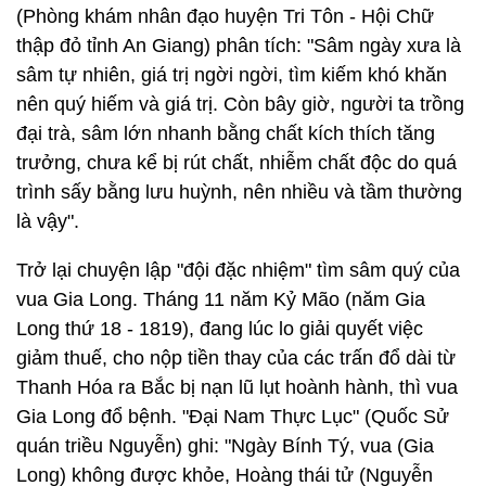
(Phòng khám nhân đạo huyện Tri Tôn - Hội Chữ
thập đỏ tỉnh An Giang) phân tích: "Sâm ngày xưa là
sâm tự nhiên, giá trị ngời ngời, tìm kiếm khó khăn
nên quý hiếm và giá trị. Còn bây giờ, người ta trồng
đại trà, sâm lớn nhanh bằng chất kích thích tăng
trưởng, chưa kể bị rút chất, nhiễm chất độc do quá
trình sấy bằng lưu huỳnh, nên nhiều và tầm thường
là vậy".
Trở lại chuyện lập "đội đặc nhiệm" tìm sâm quý của
vua Gia Long. Tháng 11 năm Kỷ Mão (năm Gia
Long thứ 18 - 1819), đang lúc lo giải quyết việc
giảm thuế, cho nộp tiền thay của các trấn đổ dài từ
Thanh Hóa ra Bắc bị nạn lũ lụt hoành hành, thì vua
Gia Long đổ bệnh. "Đại Nam Thực Lục" (Quốc Sử
quán triều Nguyễn) ghi: "Ngày Bính Tý, vua (Gia
Long) không được khỏe, Hoàng thái tử (Nguyễn