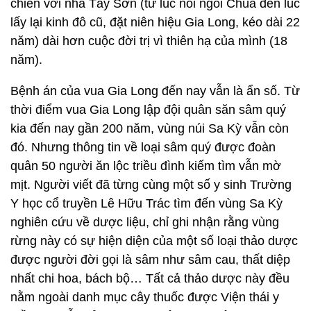
chiến với nhà Tây Sơn (từ lúc nối ngôi Chúa đến lúc
lấy lại kinh đô cũ, đặt niên hiệu Gia Long, kéo dài 22
năm) dài hơn cuộc đời trị vì thiên hạ của mình (18
năm).
Bệnh án của vua Gia Long đến nay vẫn là ẩn số. Từ
thời điểm vua Gia Long lập đội quân săn sâm quý
kia đến nay gần 200 năm, vùng núi Sa Kỳ vẫn còn
đó. Nhưng thông tin về loại sâm quý được đoàn
quân 50 người ăn lộc triều đình kiếm tìm vẫn mờ
mịt. Người viết đã từng cùng một số y sinh Trường
Y học cổ truyền Lê Hữu Trác tìm đến vùng Sa Kỳ
nghiên cứu về dược liệu, chỉ ghi nhận rằng vùng
rừng này có sự hiện diện của một số loại thảo dược
được người đời gọi là sâm như sâm cau, thất diệp
nhất chi hoa, bách bộ… Tất cả thảo dược này đều
nằm ngoài danh mục cây thuốc được Viện thái y