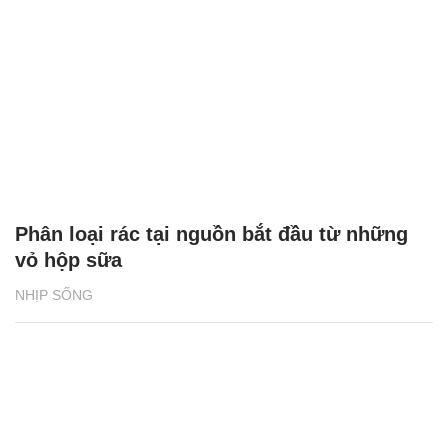
Phân loại rác tại nguồn bắt đầu từ những
vỏ hộp sữa
NHỊP SỐNG