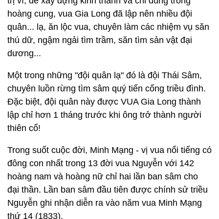
trị vì, để xây dựng kinh thành và chi dùng trong
hoàng cung, vua Gia Long đã lập nên nhiều đội
quân... lạ, ăn lộc vua, chuyên làm các nhiệm vụ săn
thú dữ, ngậm ngải tìm trầm, săn tìm sản vật đại
dương...
Một trong những "đội quân lạ" đó là đội Thái Sâm,
chuyên luồn rừng tìm sâm quý tiến cống triều đình.
Đặc biệt, đội quân này được VUA Gia Long thành
lập chỉ hơn 1 tháng trước khi ông trở thành người
thiên cổ!
Trong suốt cuộc đời, Minh Mạng - vị vua nổi tiếng có
đông con nhất trong 13 đời vua Nguyễn với 142
hoàng nam và hoàng nữ chỉ hai lần ban sâm cho
đại thần. Lần ban sâm đầu tiên được chính sử triều
Nguyễn ghi nhận diễn ra vào năm vua Minh Mạng
thứ 14 (1833).