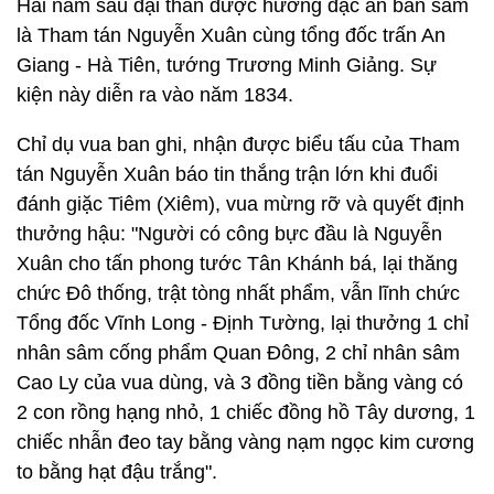
Hai năm sau đại thần được hưởng đặc ân ban sâm
là Tham tán Nguyễn Xuân cùng tổng đốc trấn An
Giang - Hà Tiên, tướng Trương Minh Giảng. Sự
kiện này diễn ra vào năm 1834.
Chỉ dụ vua ban ghi, nhận được biểu tấu của Tham
tán Nguyễn Xuân báo tin thắng trận lớn khi đuổi
đánh giặc Tiêm (Xiêm), vua mừng rỡ và quyết định
thưởng hậu: "Người có công bực đầu là Nguyễn
Xuân cho tấn phong tước Tân Khánh bá, lại thăng
chức Đô thống, trật tòng nhất phẩm, vẫn lĩnh chức
Tổng đốc Vĩnh Long - Định Tường, lại thưởng 1 chỉ
nhân sâm cống phẩm Quan Đông, 2 chỉ nhân sâm
Cao Ly của vua dùng, và 3 đồng tiền bằng vàng có
2 con rồng hạng nhỏ, 1 chiếc đồng hồ Tây dương, 1
chiếc nhẫn đeo tay bằng vàng nạm ngọc kim cương
to bằng hạt đậu trắng".