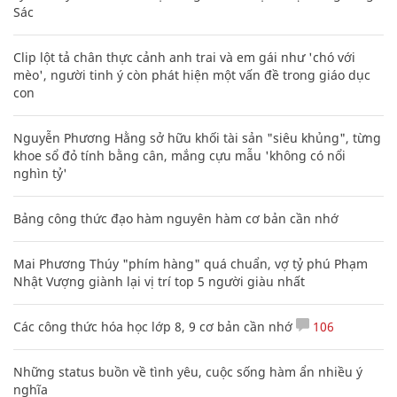
Sác
Clip lột tả chân thực cảnh anh trai và em gái như 'chó với
mèo', người tinh ý còn phát hiện một vấn đề trong giáo dục
con
Nguyễn Phương Hằng sở hữu khối tài sản "siêu khủng", từng
khoe sổ đỏ tính bằng cân, mắng cựu mẫu 'không có nổi
nghìn tỷ'
Bảng công thức đạo hàm nguyên hàm cơ bản cần nhớ
Mai Phương Thúy "phím hàng" quá chuẩn, vợ tỷ phú Phạm
Nhật Vượng giành lại vị trí top 5 người giàu nhất
Các công thức hóa học lớp 8, 9 cơ bản cần nhớ
106
Những status buồn về tình yêu, cuộc sống hàm ẩn nhiều ý
nghĩa