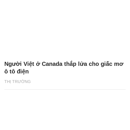
Người Việt ở Canada thắp lửa cho giấc mơ
ô tô điện
THỊ TRƯỜNG