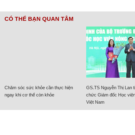
CÓ THỂ BẠN QUAN TÂM
Chăm sóc sức khỏe cần thực hiện
GS.TS Nguyễn Thị Lan ti
ngay khi cơ thể còn khỏe
chức Giám đốc Học viện
Việt Nam