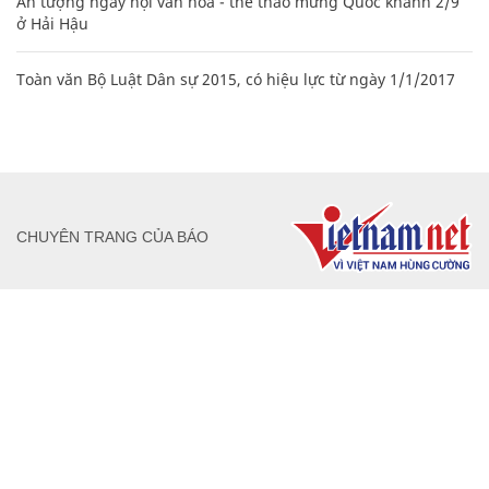
Ấn tượng ngày hội văn hóa - thể thao mừng Quốc khánh 2/9
ở Hải Hậu
Toàn văn Bộ Luật Dân sự 2015, có hiệu lực từ ngày 1/1/2017
CHUYÊN TRANG CỦA BÁO
Tòa soạn: Tòa nhà Cục Tần Số, 115 Trần Duy Hưng Hà Nội
Giấy phép hoạt động báo chí: Số 09/GP-BTTTT, Bộ Thông tin và
Truyền thông cấp ngày 07/01/2019.
0916118822
Hotline nội dung:
toasoan@infonet.vn
Email: