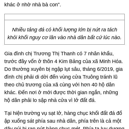
khác ở nhờ nhà bà con”.
Nhiều tảng đá có khối lượng lớn bị nứt ra tách
khỏi khối nguy cơ lăn vào nhà dân bất cứ lúc nào.
Gia đình chị Trương Thị Thanh có 7 nhân khẩu,
trước đây vốn ở thôn 4 Kim Bảng của xã Minh Hóa.
Do thường xuyên bị ngập lụt sâu, tháng 6/2019, gia
đình chị phải di dời đến vùng cửa Truông tránh lũ
theo chủ trương của xã cùng với hơn 40 hộ dân
khác. Đến nơi ở mới được thời gian ngắn, những
hộ dân phải lo sập nhà cửa vì lở đất đá.
Tại hiện trường vụ sạt lở, hàng chục khối đất đá đổ
ập xuống sát phía sau nhà dân, phía trên là cả một
dãy núi bị rạn nứt hàng chục mét. Phía ta luy dương