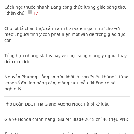
Cách học thuộc nhanh Bảng công thức lượng giác bằng thơ,
"thần chú"
17
Clip lột tả chân thực cảnh anh trai và em gái như 'chó với
mèo', người tinh ý còn phát hiện một vấn đề trong giáo dục
con
Tổng hợp những status hay về cuộc sống mang ý nghĩa thay
đổi cuộc đời
Nguyễn Phương Hằng sở hữu khối tài sản "siêu khủng", từng
khoe sổ đỏ tính bằng cân, mắng cựu mẫu 'không có nổi
nghìn tỷ'
Phó Đoàn ĐBQH Hà Giang Vương Ngọc Hà bị kỷ luật
Giá xe Honda chính hãng: Giá Air Blade 2015 chỉ 40 triệu VNĐ