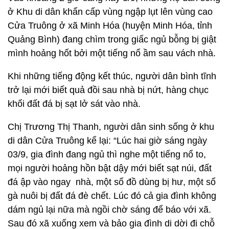
ở Khu di dân khẩn cấp vùng ngập lụt lên vùng cao
Cửa Truông ở xã Minh Hóa (huyện Minh Hóa, tỉnh
Quảng Bình) đang chìm trong giấc ngủ bỗng bị giật
mình hoảng hốt bởi một tiếng nổ ầm sau vách nhà.
Khi những tiếng động kết thúc, người dân bình tĩnh
trở lại mới biết quả đồi sau nhà bị nứt, hàng chục
khối đất đá bị sạt lở sát vào nhà.
Chị Trương Thị Thanh, người dân sinh sống ở khu
di dân Cửa Truông kể lại: “Lúc hai giờ sáng ngày
03/9, gia đình đang ngủ thì nghe một tiếng nổ to,
mọi người hoảng hồn bật dậy mới biết sạt núi, đất
đá ập vào ngay nhà, một số đồ dùng bị hư, một số
gà nuôi bị đất đá đè chết. Lúc đó cả gia đình không
dám ngủ lại nữa mà ngồi chờ sáng để báo với xã.
Sau đó xã xuống xem và bảo gia đình di dời đi chỗ