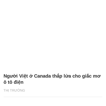
Người Việt ở Canada thắp lửa cho giấc mơ
ô tô điện
THỊ TRƯỜNG