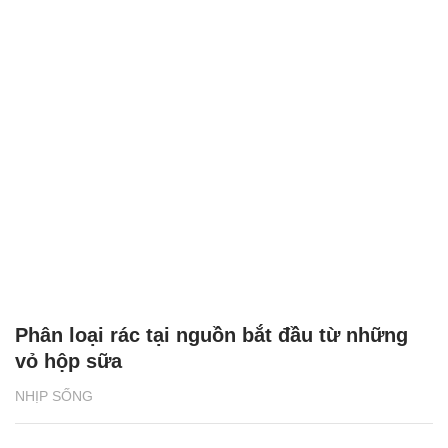
Phân loại rác tại nguồn bắt đầu từ những
vỏ hộp sữa
NHỊP SỐNG