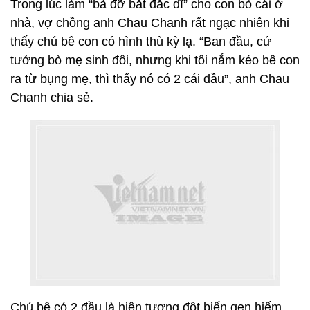
Trong lúc làm “bà đỡ bắt đắc dĩ” cho con bò cái ở
nhà, vợ chồng anh Chau Chanh rất ngạc nhiên khi
thấy chú bê con có hình thù kỳ lạ. “Ban đầu, cứ
tưởng bò mẹ sinh đôi, nhưng khi tôi nắm kéo bê con
ra từ bụng mẹ, thì thấy nó có 2 cái đầu”, anh Chau
Chanh chia sẻ.
Chú bê có 2 đầu là hiện tượng đột biến gen hiếm