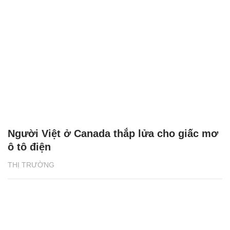
Người Việt ở Canada thắp lửa cho giấc mơ
ô tô điện
THỊ TRƯỜNG