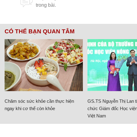
CÓ THỂ BẠN QUAN TÂM
Chăm sóc sức khỏe cần thực hiện
GS.TS Nguyễn Thị Lan ti
ngay khi cơ thể còn khỏe
chức Giám đốc Học viện
Việt Nam