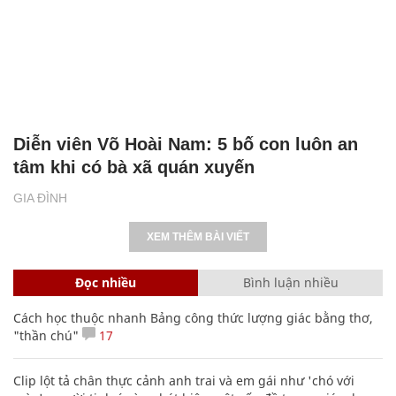
Diễn viên Võ Hoài Nam: 5 bố con luôn an
tâm khi có bà xã quán xuyến
GIA ĐÌNH
XEM THÊM BÀI VIẾT
Đọc nhiều
Bình luận nhiều
Cách học thuộc nhanh Bảng công thức lượng giác bằng thơ,
"thần chú"
17
Clip lột tả chân thực cảnh anh trai và em gái như 'chó với