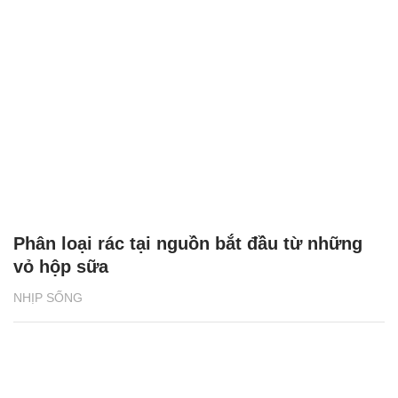
Phân loại rác tại nguồn bắt đầu từ những
vỏ hộp sữa
NHỊP SỐNG