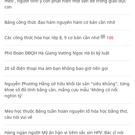
mèo', người tinh ý còn phát hiện một vấn đề trong giáo dục
con
Bảng công thức đạo hàm nguyên hàm cơ bản cần nhớ
Các công thức hóa học lớp 8, 9 cơ bản cần nhớ
106
Phó Đoàn ĐBQH Hà Giang Vương Ngọc Hà bị kỷ luật
20 số điện thoại ma ám bạn không bao giờ nên gọi
Nguyễn Phương Hằng sở hữu khối tài sản "siêu khủng", từng
khoe sổ đỏ tính bằng cân, mắng cựu mẫu 'không có nổi
nghìn tỷ'
Mẹo học thuộc Bảng tuần hoàn nguyên tố hóa học bằng thơ,
câu nói vui vẻ
Hàng ngàn người Mỹ ân hận vì tiêm vắc xin HPV: Bác sĩ nói