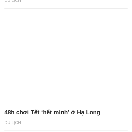
DU LỊCH
48h chơi Tết ‘hết mình’ ở Hạ Long
DU LỊCH