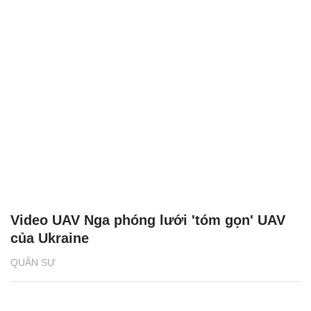
Video UAV Nga phóng lưới 'tóm gọn' UAV
của Ukraine
QUÂN SỰ