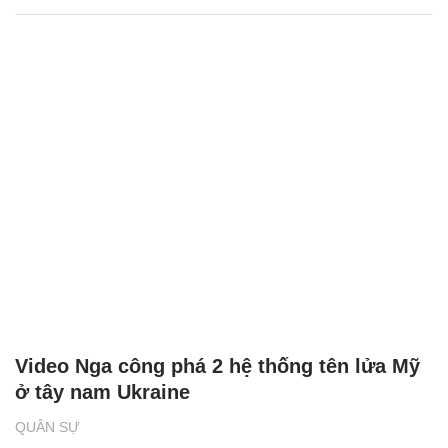
Video Nga công phá 2 hệ thống tên lửa Mỹ
ở tây nam Ukraine
QUÂN SỰ