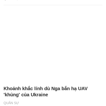
Khoảnh khắc lính dù Nga bắn hạ UAV
'khủng' của Ukraine
QUÂN SỰ