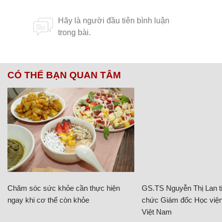
CÓ THỂ BẠN QUAN TÂM
Chăm sóc sức khỏe cần thực hiện
GS.TS Nguyễn Thị Lan ti
ngay khi cơ thể còn khỏe
chức Giám đốc Học viện
Việt Nam