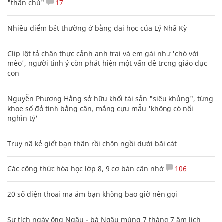
"thần chú"
17
Nhiều điểm bất thường ở bằng đại học của Lý Nhã Kỳ
Clip lột tả chân thực cảnh anh trai và em gái như 'chó với
mèo', người tinh ý còn phát hiện một vấn đề trong giáo dục
con
Nguyễn Phương Hằng sở hữu khối tài sản "siêu khủng", từng
khoe sổ đỏ tính bằng cân, mắng cựu mẫu 'không có nổi
nghìn tỷ'
Truy nã kẻ giết bạn thân rồi chôn ngồi dưới bãi cát
Các công thức hóa học lớp 8, 9 cơ bản cần nhớ
106
20 số điện thoại ma ám bạn không bao giờ nên gọi
Sự tích ngày ông Ngâu - bà Ngâu mùng 7 tháng 7 âm lịch