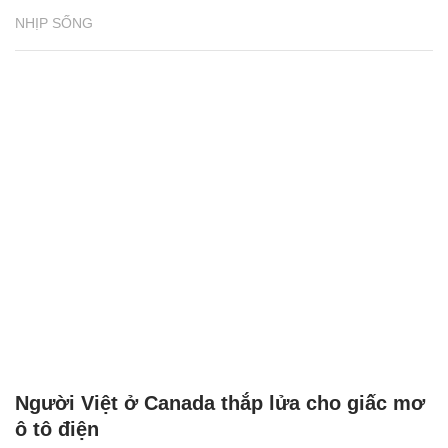
NHỊP SỐNG
Người Việt ở Canada thắp lửa cho giấc mơ
ô tô điện