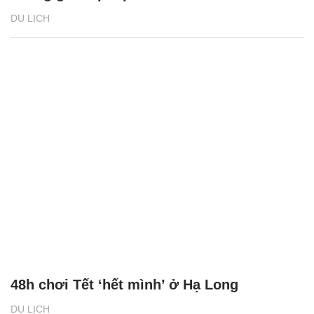
DU LỊCH
48h chơi Tết ‘hết mình’ ở Hạ Long
DU LỊCH