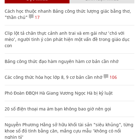
Cách học thuộc nhanh Bảng công thức lượng giác bằng thơ,
"thần chú"
17
Clip lột tả chân thực cảnh anh trai và em gái như 'chó với
mèo', người tinh ý còn phát hiện một vấn đề trong giáo dục
con
Bảng công thức đạo hàm nguyên hàm cơ bản cần nhớ
Các công thức hóa học lớp 8, 9 cơ bản cần nhớ
106
Phó Đoàn ĐBQH Hà Giang Vương Ngọc Hà bị kỷ luật
20 số điện thoại ma ám bạn không bao giờ nên gọi
Nguyễn Phương Hằng sở hữu khối tài sản "siêu khủng", từng
khoe sổ đỏ tính bằng cân, mắng cựu mẫu 'không có nổi
nghìn tỷ'