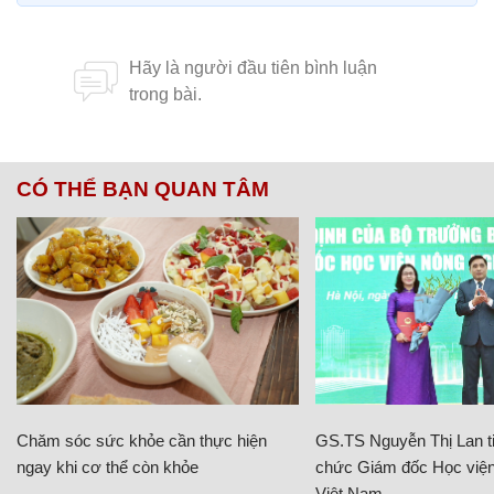
CÓ THỂ BẠN QUAN TÂM
Chăm sóc sức khỏe cần thực hiện
GS.TS Nguyễn Thị Lan ti
ngay khi cơ thể còn khỏe
chức Giám đốc Học viện
Việt Nam