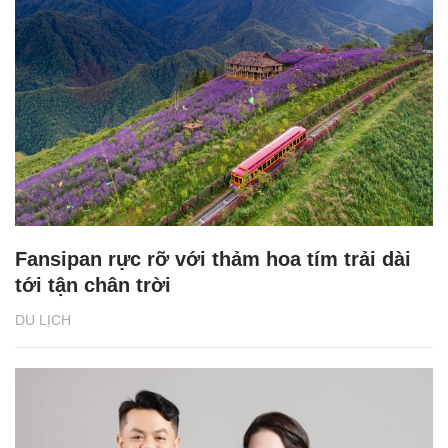
Fansipan rực rỡ với thảm hoa tím trải dài
tới tận chân trời
DU LỊCH