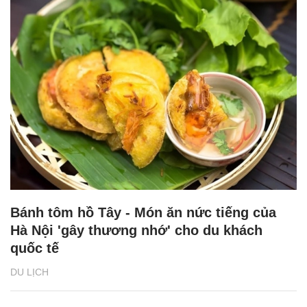
Bánh tôm hồ Tây - Món ăn nức tiếng của
Hà Nội 'gây thương nhớ' cho du khách
quốc tế
DU LỊCH