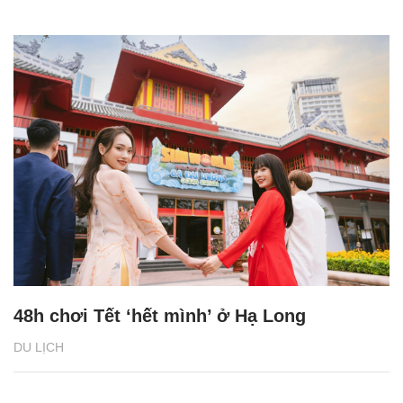
48h chơi Tết ‘hết mình’ ở Hạ Long
DU LỊCH