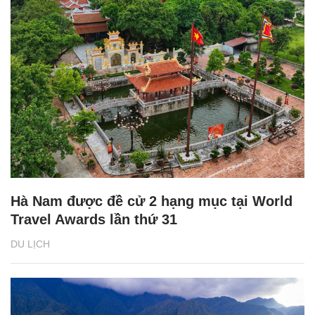
Hà Nam được đề cử 2 hạng mục tại World
Travel Awards lần thứ 31
DU LỊCH