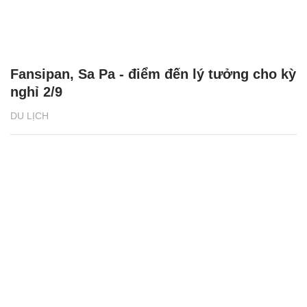
Fansipan, Sa Pa - điểm đến lý tưởng cho kỳ
nghỉ 2/9
DU LỊCH