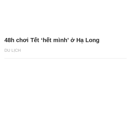
48h chơi Tết ‘hết mình’ ở Hạ Long
DU LỊCH