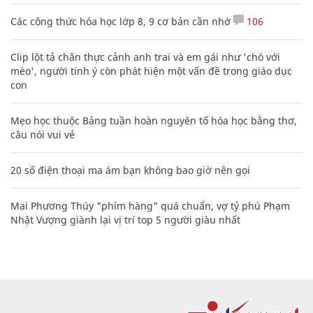
Các công thức hóa học lớp 8, 9 cơ bản cần nhớ
106
Clip lột tả chân thực cảnh anh trai và em gái như 'chó với
mèo', người tinh ý còn phát hiện một vấn đề trong giáo dục
con
Mẹo học thuộc Bảng tuần hoàn nguyên tố hóa học bằng thơ,
câu nói vui vẻ
20 số điện thoại ma ám bạn không bao giờ nên gọi
Mai Phương Thúy "phím hàng" quá chuẩn, vợ tỷ phú Phạm
Nhật Vượng giành lại vị trí top 5 người giàu nhất