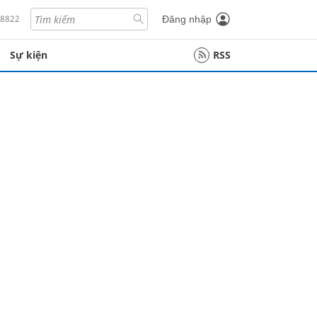
18822
Đăng nhập
Sự kiện
RSS