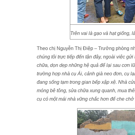
Trên vai là gạo và hạt giống,
Theo chị Nguyễn Thị Điệp – Trưởng phòng nhâ
chúng tôi trực tiếp đến tận đây, ngoài việc gử
chữa, dọn dẹp những hệ quả để lại sau cơn lũ 
trường hợp nhà cụ Ái, cảnh già neo đơn, cụ lại
đang sống tạm trong gian bếp xập xệ. Nhà cử
móng bê tông, sửa chữa xung quanh, mua thê
cụ có một mái nhà vững chắc hơn để che chở t