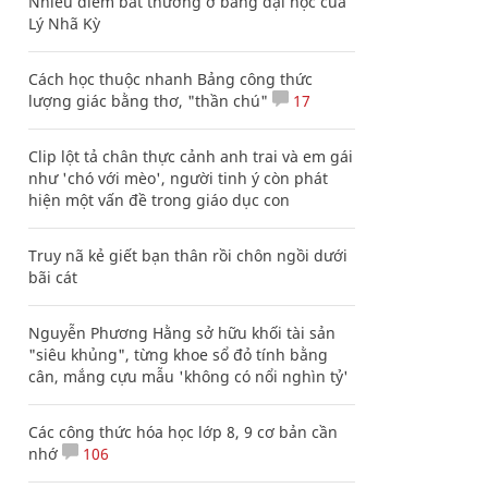
Nhiều điểm bất thường ở bằng đại học của
Lý Nhã Kỳ
Cách học thuộc nhanh Bảng công thức
lượng giác bằng thơ, "thần chú"
17
Clip lột tả chân thực cảnh anh trai và em gái
như 'chó với mèo', người tinh ý còn phát
hiện một vấn đề trong giáo dục con
Truy nã kẻ giết bạn thân rồi chôn ngồi dưới
bãi cát
Nguyễn Phương Hằng sở hữu khối tài sản
"siêu khủng", từng khoe sổ đỏ tính bằng
cân, mắng cựu mẫu 'không có nổi nghìn tỷ'
Các công thức hóa học lớp 8, 9 cơ bản cần
nhớ
106