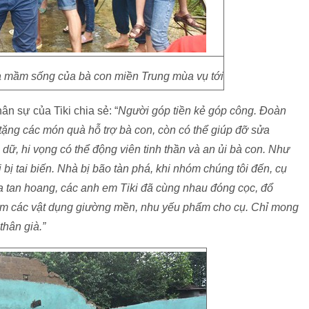
 là mầm sống của bà con miền Trung mùa vụ tới
n sự của Tiki chia sẻ: “
Người góp tiền kẻ góp công. Đoàn
i tặng các món quà hỗ trợ bà con, còn có thể giúp đỡ sửa
dữ, hi vọng có thể động viên tinh thần và an ủi bà con. Như
 bị tai biến. Nhà bị bão tàn phá, khi nhóm chúng tôi đến, cụ
a tan hoang, các anh em Tiki đã cùng nhau đóng cọc, đổ
m các vật dụng giường mền, nhu yếu phẩm cho cụ. Chỉ mong
hân già.”