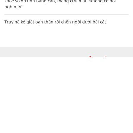
khoe sổ đỏ tính bằng cân, mắng cựu mẫu 'không có nổi
nghìn tỷ'
Truy nã kẻ giết bạn thân rồi chôn ngồi dưới bãi cát
CHUYÊN TRANG CỦA BÁO
Tòa soạn: Tòa nhà Cục Tần Số, 115 Trần Duy Hưng Hà Nội
Giấy phép hoạt động báo chí: Số 09/GP-BTTTT, Bộ Thông tin và
Truyền thông cấp ngày 07/01/2019.
0916118822
Hotline nội dung:
toasoan@infonet.vn
Email: