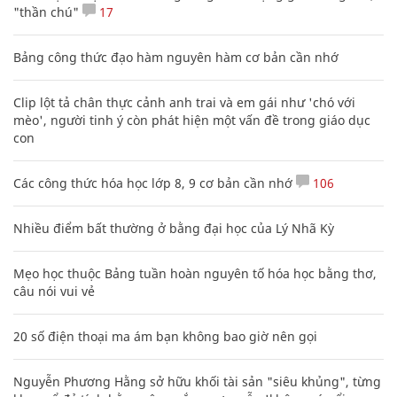
"thần chú"
17
Bảng công thức đạo hàm nguyên hàm cơ bản cần nhớ
Clip lột tả chân thực cảnh anh trai và em gái như 'chó với
mèo', người tinh ý còn phát hiện một vấn đề trong giáo dục
con
Các công thức hóa học lớp 8, 9 cơ bản cần nhớ
106
Nhiều điểm bất thường ở bằng đại học của Lý Nhã Kỳ
Mẹo học thuộc Bảng tuần hoàn nguyên tố hóa học bằng thơ,
câu nói vui vẻ
20 số điện thoại ma ám bạn không bao giờ nên gọi
Nguyễn Phương Hằng sở hữu khối tài sản "siêu khủng", từng