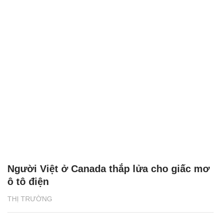
Người Việt ở Canada thắp lửa cho giấc mơ
ô tô điện
THỊ TRƯỜNG