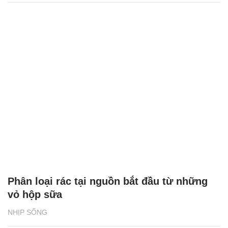
Phân loại rác tại nguồn bắt đầu từ những
vỏ hộp sữa
NHỊP SỐNG