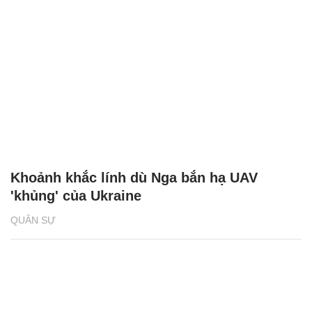
Khoảnh khắc lính dù Nga bắn hạ UAV
'khủng' của Ukraine
QUÂN SỰ