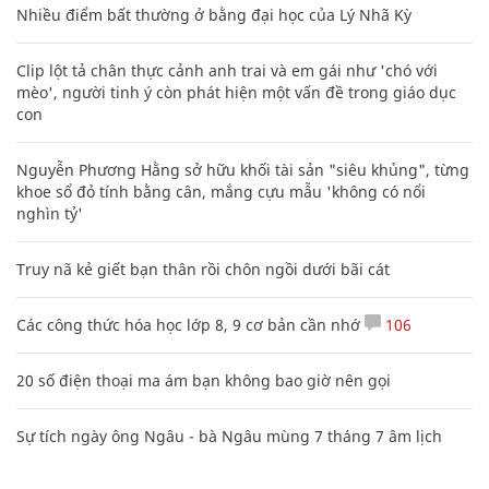
Nhiều điểm bất thường ở bằng đại học của Lý Nhã Kỳ
Clip lột tả chân thực cảnh anh trai và em gái như 'chó với
mèo', người tinh ý còn phát hiện một vấn đề trong giáo dục
con
Nguyễn Phương Hằng sở hữu khối tài sản "siêu khủng", từng
khoe sổ đỏ tính bằng cân, mắng cựu mẫu 'không có nổi
nghìn tỷ'
Truy nã kẻ giết bạn thân rồi chôn ngồi dưới bãi cát
Các công thức hóa học lớp 8, 9 cơ bản cần nhớ
106
20 số điện thoại ma ám bạn không bao giờ nên gọi
Sự tích ngày ông Ngâu - bà Ngâu mùng 7 tháng 7 âm lịch