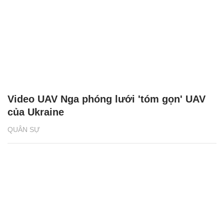
Video UAV Nga phóng lưới 'tóm gọn' UAV
của Ukraine
QUÂN SỰ