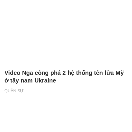
Video Nga công phá 2 hệ thống tên lửa Mỹ
ở tây nam Ukraine
QUÂN SỰ