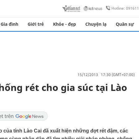
Hotline: 09161
Gia đình
Giới trẻ
Khỏe - đẹp
Chuyện lạ
Quân sự
15/12/2013 17:30 (GMT+07:00)
ống rét cho gia súc tại Lào
của tỉnh Lào Cai đã xuất hiện những đợt rét đậm, các
ng cùng nhân dân đã tìm nhiều giải pháp phòng, chống