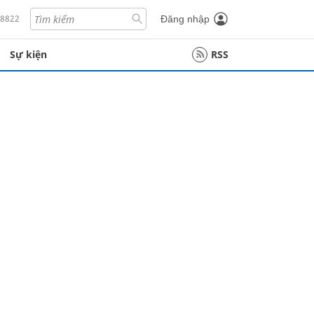
18822
Đăng nhập
Sự kiện
RSS