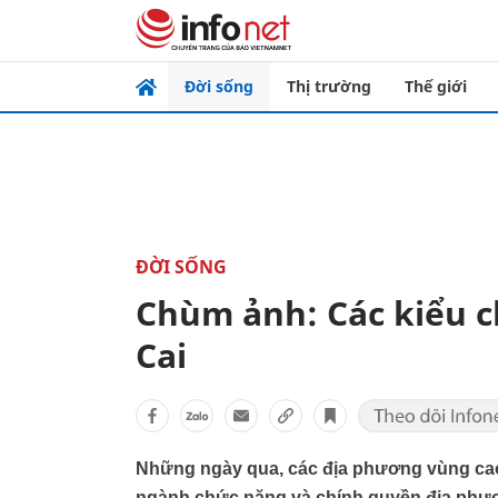
Đời sống
Thị trường
Thế giới
ĐỜI SỐNG
Chùm ảnh: Các kiểu ch
Cai
Những ngày qua, các địa phương vùng cao 
ngành chức năng và chính quyền địa phươ