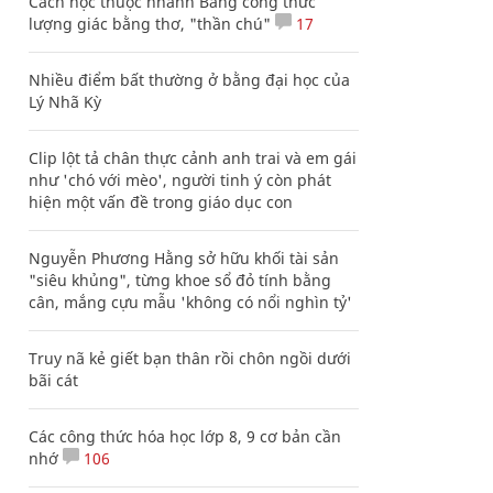
Cách học thuộc nhanh Bảng công thức
lượng giác bằng thơ, "thần chú"
17
Nhiều điểm bất thường ở bằng đại học của
Lý Nhã Kỳ
Clip lột tả chân thực cảnh anh trai và em gái
như 'chó với mèo', người tinh ý còn phát
hiện một vấn đề trong giáo dục con
Nguyễn Phương Hằng sở hữu khối tài sản
"siêu khủng", từng khoe sổ đỏ tính bằng
cân, mắng cựu mẫu 'không có nổi nghìn tỷ'
Truy nã kẻ giết bạn thân rồi chôn ngồi dưới
bãi cát
Các công thức hóa học lớp 8, 9 cơ bản cần
nhớ
106