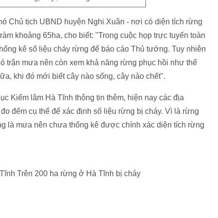
Phó Chủ tịch UBND huyện Nghi Xuân - nơi có diện tích rừng
ràm khoảng 65ha, cho biết: "Trong cuộc họp trực tuyến toàn
thống kê số liệu cháy rừng để báo cáo Thủ tướng. Tuy nhiên
y có trận mưa nên còn xem khả năng rừng phục hồi như thế
ữa, khi đó mới biết cây nào sống, cây nào chết".
 Kiểm lâm Hà Tĩnh thông tin thêm, hiện nay các địa
o đếm cụ thể để xác định số liệu rừng bị cháy. Vì là rừng
ng là mưa nên chưa thống kê được chính xác diện tích rừng
Tĩnh Trên 200 ha rừng ở Hà Tĩnh bị cháy