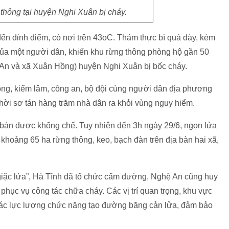
thông tại huyện Nghi Xuân bị cháy.
 đến đỉnh điểm, có nơi trên 43oC. Thảm thực bì quá dày, kèm
của một người dân, khiến khu rừng thông phòng hộ gần 50
ân An và xã Xuân Hồng) huyện Nghi Xuân bị bốc cháy.
g, kiểm lâm, công an, bộ đội cùng người dân địa phương
ời sơ tán hàng trăm nhà dân ra khỏi vùng nguy hiểm.
bản được khống chế. Tuy nhiên đến 3h ngày 29/6, ngọn lửa
m khoảng 65 ha rừng thông, keo, bạch đàn trên địa bàn hai xã,
giặc lửa”, Hà Tĩnh đã tổ chức cấm đường, Nghệ An cũng huy
hục vụ công tác chữa cháy. Các vị trí quan trọng, khu vực
ác lực lượng chức năng tạo đường băng cản lửa, đảm bảo