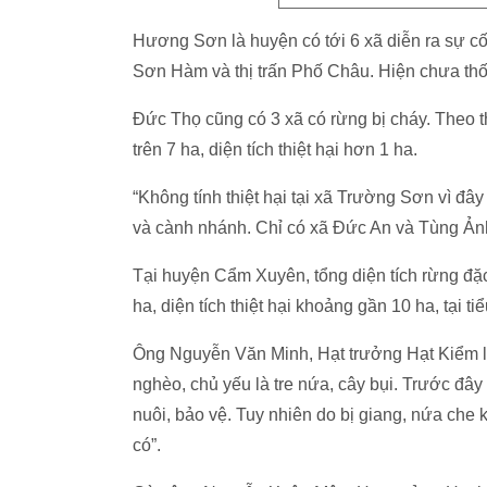
Hương Sơn là huyện có tới 6 xã diễn ra sự c
Sơn Hàm và thị trấn Phố Châu. Hiện chưa thốn
Đức Thọ cũng có 3 xã có rừng bị cháy. Theo t
trên 7 ha, diện tích thiệt hại hơn 1 ha.
“Không tính thiệt hại tại xã Trường Sơn vì đây
và cành nhánh. Chỉ có xã Đức An và Tùng Ảnh b
Tại huyện Cẩm Xuyên, tổng diện tích rừng đặc 
ha, diện tích thiệt hại khoảng gần 10 ha, tại
Ông Nguyễn Văn Minh, Hạt trưởng Hạt Kiểm l
nghèo, chủ yếu là tre nứa, cây bụi. Trước đâ
nuôi, bảo vệ. Tuy nhiên do bị giang, nứa che 
có”.