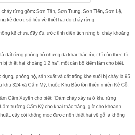
ố cháy rừng gồm: Sơn Tân, Sơn Trung, Sơn Tiến, Sơn Lệ,
g kê được số liệu về thiệt hại do cháy rừng.
hống kê chưa đầy đủ, ước tính diện tích rừng bị cháy khoảng
 là đất rừng phòng hộ nhưng đã khai thác rồi, chỉ còn thực bì
ị thiệt hại khoảng 1,2 ha”, một cán bộ kiểm lâm cho biết.
dụng, phòng hộ, sản xuất và đất trống khe suối bị cháy là 95
 tiểu khu 324 xã Cẩm Mỹ, thuộc Khu Bảo tồn thiên nhiên Kẻ Gỗ.
âm Cẩm Xuyên cho biết: “Đám cháy xảy ra ở khu rừng
y Lâm trường Cẩm Kỳ cho khai thác trắng, giờ cho khoanh
khuất, cây cối không mọc được nên thiệt hại về gỗ là không