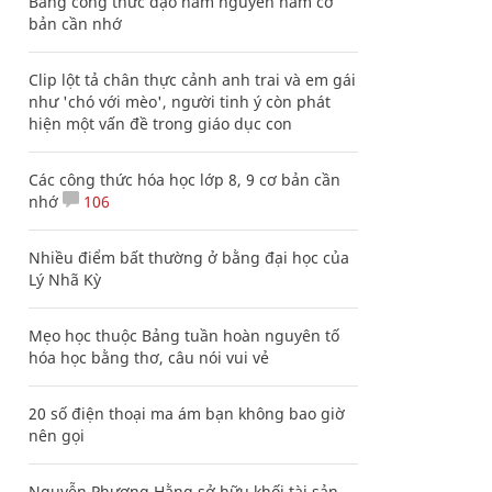
Bảng công thức đạo hàm nguyên hàm cơ
bản cần nhớ
Clip lột tả chân thực cảnh anh trai và em gái
như 'chó với mèo', người tinh ý còn phát
hiện một vấn đề trong giáo dục con
Các công thức hóa học lớp 8, 9 cơ bản cần
nhớ
106
Nhiều điểm bất thường ở bằng đại học của
Lý Nhã Kỳ
Mẹo học thuộc Bảng tuần hoàn nguyên tố
hóa học bằng thơ, câu nói vui vẻ
20 số điện thoại ma ám bạn không bao giờ
nên gọi
Nguyễn Phương Hằng sở hữu khối tài sản