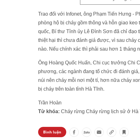
Trao đổi với Infonet, ông Phạm Tiến Hưng - 
phòng hộ bị cháy gồm thông và hỗn giao keo t
quốc, Bí thư Tỉnh ủy Lê Đình Sơn đã chỉ đạo 
thiệt hại thì chưa đánh giá được, vì sau chá
nào. Nếu chính xác thì phải sau hơn 1 tháng n
Ông Hoàng Quốc Huấn, Chi cục trưởng Chi Cục
phương, các ngành đang tổ chức đi đánh giá, đ
núi nên cháy mỗi nơi một tí, hơn nữa cháy xo
bị cháy trên toàn tỉnh Hà Tĩnh.
Trần Hoàn
Từ khóa:
Cháy rừng Cháy rừng lịch sử ở Hà 
Bình luận