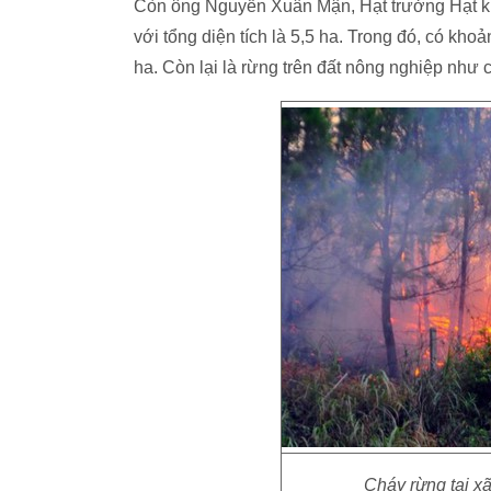
Còn ông Nguyễn Xuân Mận, Hạt trưởng Hạt kiể
với tổng diện tích là 5,5 ha. Trong đó, có kho
ha. Còn lại là rừng trên đất nông nghiệp như 
Cháy rừng tại x