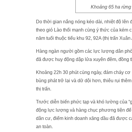
Khoảng 65 ha rừng 
Do thời gian nắng nóng kéo dài, nhiệt độ lên
theo gió Lào thổi mạnh cùng ý thức của kém 
năm tuổi thuộc tiểu khu 92, 92A (thị trấn Xu
Hàng ngàn người gồm các lực lượng dân phòn
đã được huy động dập lửa xuyên đêm, đồng th
Khoảng 22h 30 phút cùng ngày, đám cháy cơ 
bùng phát trở lại và dữ dội hơn, thiêu rụi thê
thị trấn.
Trước diễn biến phức tạp và khó lường của “
động lực lượng và hàng chục phương tiện để p
dân cư, điểm kinh doanh xăng dầu đã được c
an toàn.