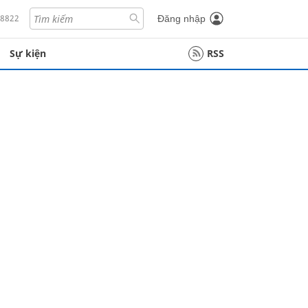
18822
Đăng nhập
Sự kiện
RSS