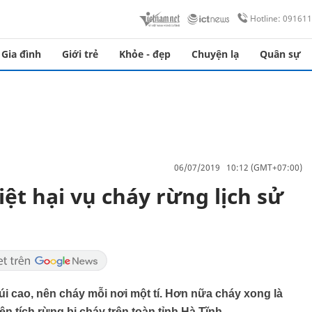
Hotline: 09161
Gia đình
Giới trẻ
Khỏe - đẹp
Chuyện lạ
Quân sự
06/07/2019 10:12 (GMT+07:00)
ệt hại vụ cháy rừng lịch sử
núi cao, nên cháy mỗi nơi một tí. Hơn nữa cháy xong là
 tích rừng bị cháy trên toàn tỉnh Hà Tĩnh.